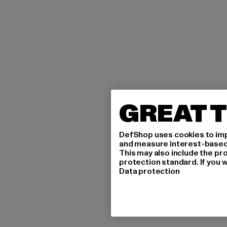
GREAT T
DefShop uses cookies to imp
and measure interest-based c
This may also include the pr
protection standard. If you w
Data protection