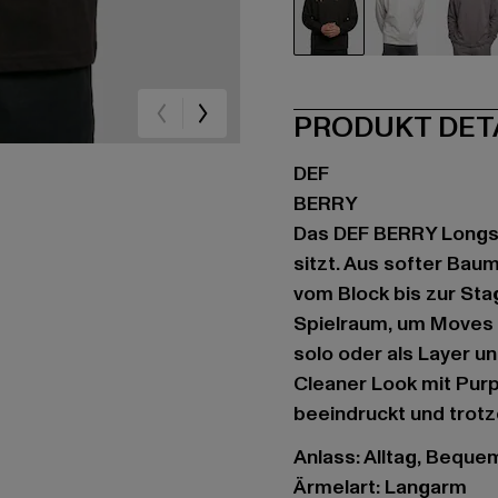
schwarz
grau
gr
PRODUKT DET
DEF
BERRY
Das DEF BERRY Longsl
sitzt. Aus softer Baum
vom Block bis zur Sta
Spielraum, um Moves z
solo oder als Layer un
Cleaner Look mit Purp
beeindruckt und trotz
Anlass: Alltag, Bequem,
Ärmelart: Langarm