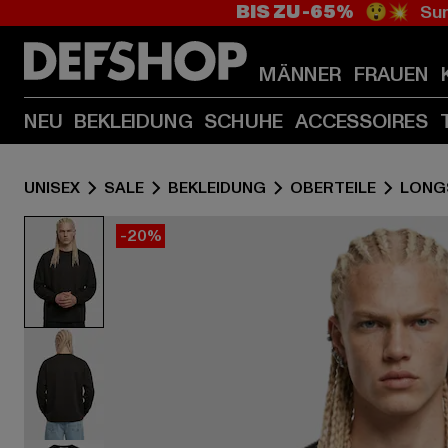
BIS ZU -65%
😲💥 Sum
MÄNNER
FRAUEN
NEU
BEKLEIDUNG
SCHUHE
ACCESSOIRES
UNISEX
SALE
BEKLEIDUNG
OBERTEILE
LONG
-20%