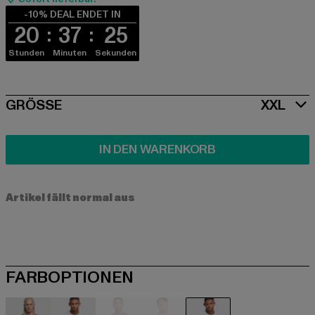
-10% DEAL ENDET IN
20
37
24
Stunden
Minuten
Sekunden
SIZE
GRÖSSE
XXL
IN DEN WARENKORB
Artikel fällt normal aus
FARBOPTIONEN