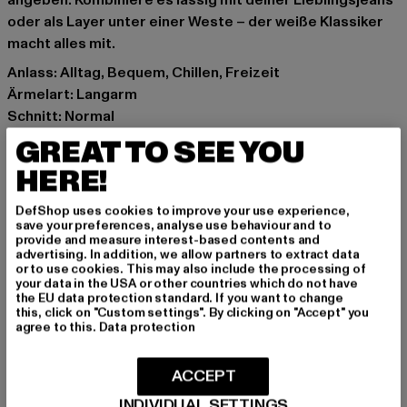
angeben. Kombiniere es lässig mit deiner Lieblingsjeans
oder als Layer unter einer Weste – der weiße Klassiker
macht alles mit.
Anlass: Alltag, Bequem, Chillen, Freizeit
Ärmelart: Langarm
Schnitt: Normal
Marke: DEF
GREAT TO SEE YOU
Kat.: Longsleeves
HERE!
Farbe: weiß
Hersteller Farbe: brightwhite
DefShop uses cookies to improve your use experience,
Materialzusammensetzung: 100% Baumwolle
save your preferences, analyse use behaviour and to
provide and measure interest-based contents and
Art.Nr: DFLS028-21363
advertising. In addition, we allow partners to extract data
or to use cookies. This may also include the processing of
your data in the USA or other countries which do not have
Hersteller: TB International GmbH |
info@tbint.de
the EU data protection standard. If you want to change
Dr.-Robert-Murjahn-Straße 7 | 64372 Ober-Ramstadt |
this, click on "Custom settings". By clicking on "Accept" you
agree to this.
Data protection
DE
ACCEPT
GRÖSSE & PASSFORM
INDIVIDUAL SETTINGS