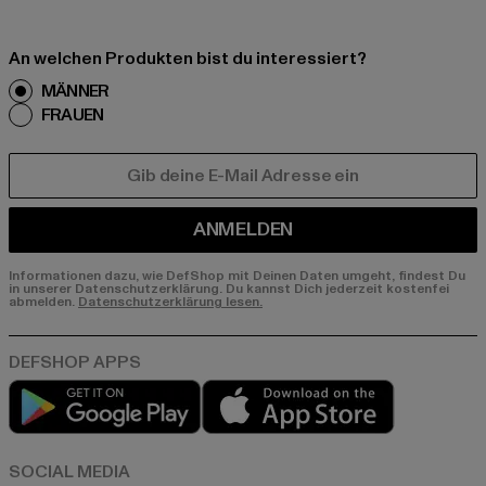
An welchen Produkten bist du interessiert?
MÄNNER
FRAUEN
E-MAIL
ANMELDEN
Informationen dazu, wie DefShop mit Deinen Daten umgeht, findest Du
in unserer Datenschutzerklärung. Du kannst Dich jederzeit kostenfei
abmelden.
Datenschutzerklärung lesen.
Play market
App store