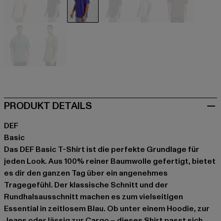
beige
schwarz
blau
blau
blau
braun
grün
grün
PRODUKT DETAILS
DEF
Basic
Das DEF Basic T-Shirt ist die perfekte Grundlage für
jeden Look. Aus 100% reiner Baumwolle gefertigt, bietet
es dir den ganzen Tag über ein angenehmes
Tragegefühl. Der klassische Schnitt und der
Rundhalsausschnitt machen es zum vielseitigen
Essential in zeitlosem Blau. Ob unter einem Hoodie, zur
Jeans oder lässig zur Cargo – dieses Shirt passt sich