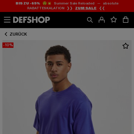
BIS ZU -65%
😲💥 Summer Sale Reloaded — absolute
Zum
Zum
RABATTESKALATION ❯❯
ZUM SALE
❮❮
Inhalt
Fußzeile
springen
springen
ZURÜCK
-10%