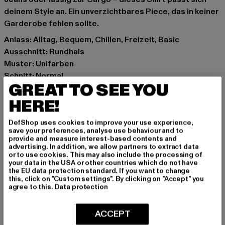
deinem Style an. Ein unverzichtbares Piece, das in keiner
Garderobe fehlen sollte.
Anlass: Alltag, Bequem, Chillen, Freizeit, Basic
Ausschnitt: Rundhals
Muster: Unifarben
Schnitt: Normal
GREAT TO SEE YOU
Marke: DEF
Kat.: T-Shirts
HERE!
Farbe: blau
DefShop uses cookies to improve your use experience,
Hersteller Farbe: dazzling blue
save your preferences, analyse use behaviour and to
Materialzusammensetzung: 100% Baumwolle
provide and measure interest-based contents and
advertising. In addition, we allow partners to extract data
Art.Nr: DFTS242-08835
or to use cookies. This may also include the processing of
your data in the USA or other countries which do not have
the EU data protection standard. If you want to change
Hersteller: TB International GmbH |
info@tbint.de
this, click on "Custom settings". By clicking on "Accept" you
Dr.-Robert-Murjahn-Straße 7 | 64372 Ober-Ramstadt |
agree to this.
Data protection
DE
ACCEPT