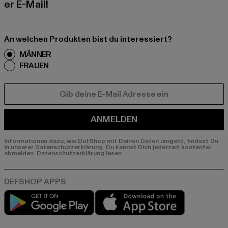
er E-Mail!
An welchen Produkten bist du interessiert?
MÄNNER
FRAUEN
E-MAIL
ANMELDEN
Informationen dazu, wie DefShop mit Deinen Daten umgeht, findest Du
in unserer Datenschutzerklärung. Du kannst Dich jederzeit kostenfei
abmelden.
Datenschutzerklärung lesen.
Play market
App store