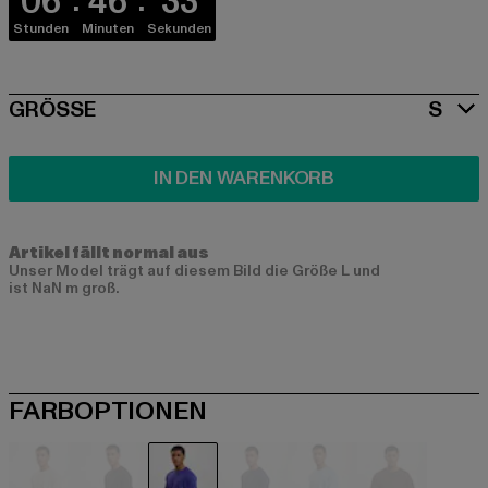
06
46
33
Stunden
Minuten
Sekunden
SIZE
GRÖSSE
S
IN DEN WARENKORB
Artikel fällt normal aus
Unser Model trägt auf diesem Bild die Größe L und
ist NaN m groß.
FARBOPTIONEN