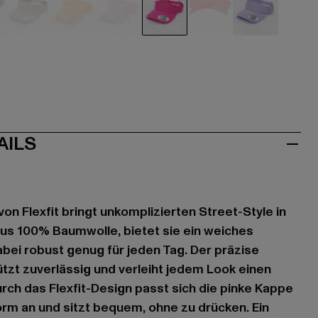
au
khaki
orange
pink
pink
rot
violet
AILS
on Flexfit bringt unkomplizierten Street-Style in
 aus 100% Baumwolle, bietet sie ein weiches
abei robust genug für jeden Tag. Der präzise
zt zuverlässig und verleiht jedem Look einen
urch das Flexfit-Design passt sich die pinke Kappe
orm an und sitzt bequem, ohne zu drücken. Ein