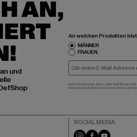
H AN,
IERT
An welchen Produkten bist
N!
MÄNNER
FRAUEN
E-MAIL
 an und
elle
Informationen dazu, wie DefShop mit 
 DefShop
kannst Dich jederzeit kostenfei abme
e
Instagram
Facebook
YouTube