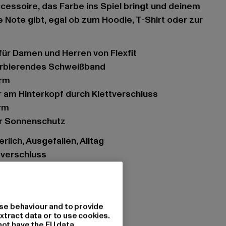
ccessoire, das Farbe ins Spiel bringt und deinem
e Note gibt, egal ob zum Hoodie, T-Shirt oder zur
 für Damen und Herren von Flexfit
sorbierendes Schweißband
irm
r am Hinterkopf durch Klettverschluss
rm
ger Sonnenschutz
lich, Ausgefallen, Alltag
tverschluss
se behaviour and to provide
mo pink
xtract data or to use cookies.
tzung: 100% Baumwolle
not have the EU data