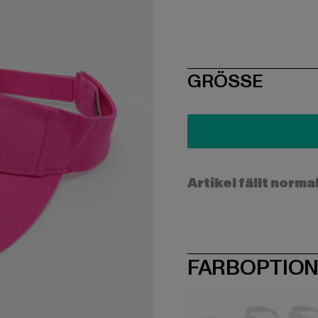
SIZE
GRÖSSE
Artikel fällt norma
FARBOPTIO