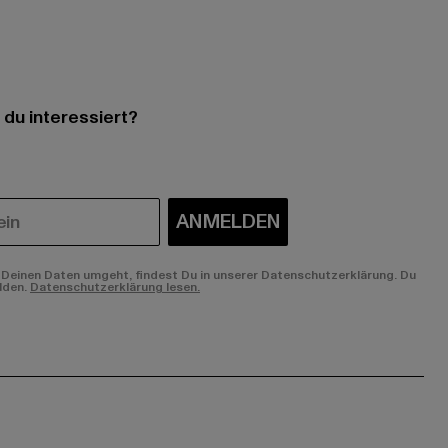
 du interessiert?
ANMELDEN
Deinen Daten umgeht, findest Du in unserer Datenschutzerklärung. Du
lden.
Datenschutzerklärung lesen.