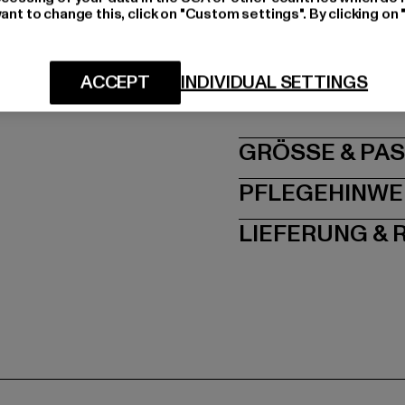
ant to change this, click on "Custom settings". By clicking on 
Art.Nr: 8888-03700
Hersteller: TB Intern
ACCEPT
INDIVIDUAL SETTINGS
Dr.-Robert-Murjahn-S
GRÖSSE 
PFLEGEHINWE
LIEFERUNG &