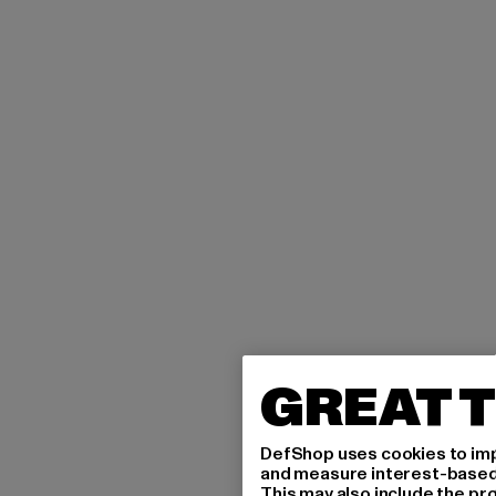
GREAT T
DefShop uses cookies to imp
and measure interest-based c
This may also include the pr