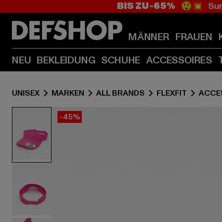
BIS ZU -65%
😲💥 Sum
MÄNNER
FRAUEN
NEU
BEKLEIDUNG
SCHUHE
ACCESSOIRES
UNISEX
MARKEN
ALL BRANDS
FLEXFIT
ACCE
-45%