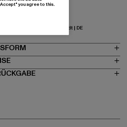
"Accept" you agree to this.
ational GmbH |
info@tbint.de
traße 7 | 64372 Ober-Ramstadt | DE
& PASSFORM
ISE
 RÜCKGABE