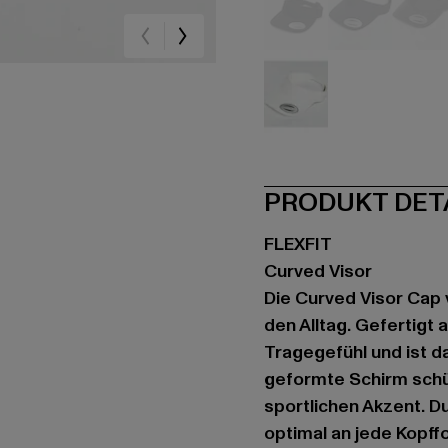
schwarz
blau
gr
weiß
PRODUKT DET
FLEXFIT
Curved Visor
Die Curved Visor Cap v
den Alltag. Gefertigt
Tragegefühl und ist d
geformte Schirm schüt
sportlichen Akzent. D
optimal an jede Kopff