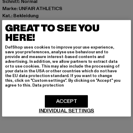
Schnitt: Normal
Marke: UNFAIR ATHLETICS
Kat.: Bekleidung
Farbe: olive
GREAT TO SEE YOU
Hersteller Farbe: olive
HERE!
Materialzusammensetzung: 100% Nylon
Art.Nr: UNFR26-049-00176
DefShop uses cookies to improve your use experience,
save your preferences, analyse use behaviour and to
provide and measure interest-based contents and
Hersteller: UTEX GmbH |
info@unfairathletics.com
advertising. In addition, we allow partners to extract data
Tulbeckstraße 32 | 80339 München | DE
or to use cookies. This may also include the processing of
your data in the USA or other countries which do not have
the EU data protection standard. If you want to change
this, click on "Custom settings". By clicking on "Accept" you
GRÖSSE & PASSFORM
agree to this.
Data protection
PFLEGEHINWEISE
ACCEPT
INDIVIDUAL SETTINGS
LIEFERUNG & RÜCKGABE