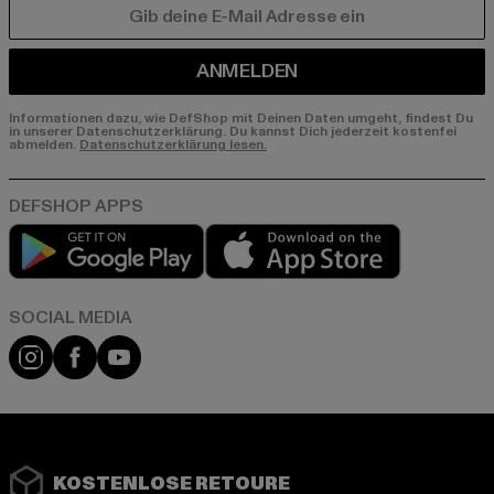
E-MAIL
ANMELDEN
Informationen dazu, wie DefShop mit Deinen Daten umgeht, findest Du
in unserer Datenschutzerklärung. Du kannst Dich jederzeit kostenfei
abmelden.
Datenschutzerklärung lesen.
Play market
App store
Instagram
Facebook
YouTube
KOSTENLOSE RETOURE