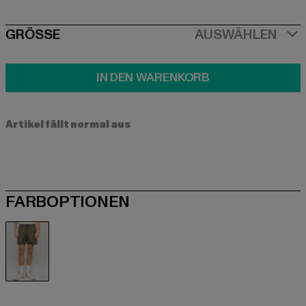
SIZE
GRÖSSE
AUSWÄHLEN
IN DEN WARENKORB
Artikel fällt normal aus
FARBOPTIONEN
olive