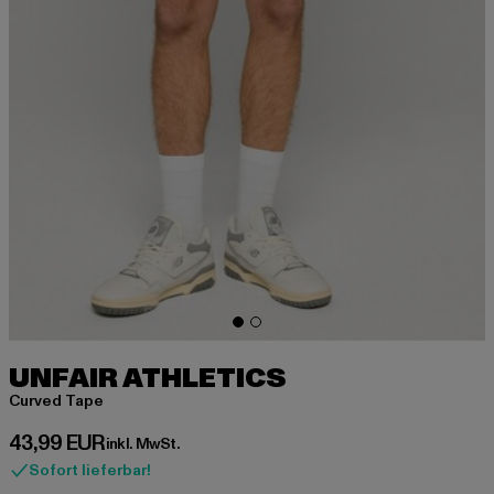
UNFAIR ATHLETICS
Curved Tape
Derzeitiger Preis: 43,99 EUR
43,99 EUR
inkl. MwSt.
Sofort lieferbar!