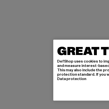
GREAT T
DefShop uses cookies to imp
and measure interest-based c
This may also include the pr
protection standard. If you w
Data protection