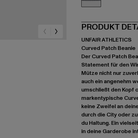
grau
PRODUKT DET
UNFAIR ATHLETICS
Curved Patch Beanie
Der Curved Patch Bea
Statement für den Wint
Mütze nicht nur zuve
auch ein angenehm we
umschließt den Kopf o
markentypische Curved
keine Zweifel an dein
durch die City oder z
du Haltung. Ein vielse
in deine Garderobe int