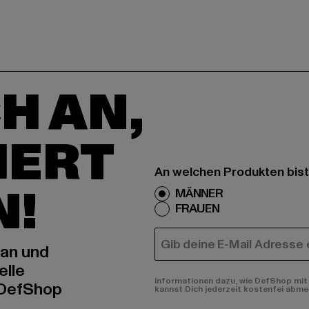
H AN,
IERT
An welchen Produkten bist
N!
MÄNNER
FRAUEN
E-MAIL
 an und
elle
Informationen dazu, wie DefShop mit 
 DefShop
kannst Dich jederzeit kostenfei abme