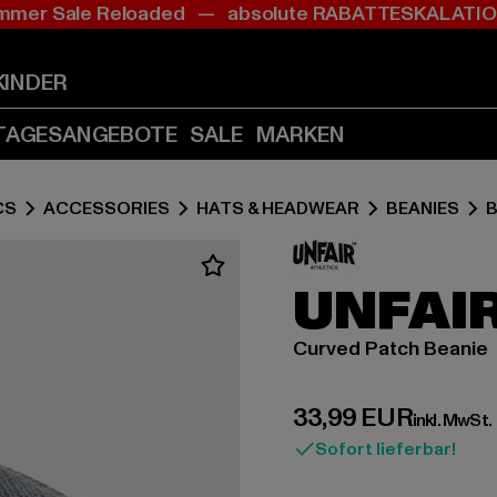
mer Sale Reloaded — absolute RABATTESKALAT
Zum
Zum
Inhalt
Fußzeile
springen
springen
KINDER
(Enter
(Enter
drücken)
drücken)
TAGESANGEBOTE
SALE
MARKEN
CS
ACCESSORIES
HATS & HEADWEAR
BEANIES
B
UNFAI
Curved Patch Beanie
Derzeitiger Preis:
33,99 EUR
inkl. MwSt.
Sofort lieferbar!