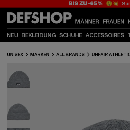
BIS ZU -65%
😲💥 Sum
MÄNNER
FRAUEN
NEU
BEKLEIDUNG
SCHUHE
ACCESSOIRES
UNISEX
MARKEN
ALL BRANDS
UNFAIR ATHLETI