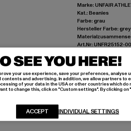
Marke: UNFAIR ATHL
Kat.: Beanies
Farbe: grau
Hersteller Farbe: gre
Materialzusammenset
Art.Nr: UNFR25152-0
O SEE YOU HERE!
Hersteller: UTEX Gmb
Tulbeckstraße 32 | 8
rove your use experience, save your preferences, analyse u
ontents and advertising. In addition, we allow partners to e
ocessing of your data in the USA or other countries which do 
GRÖSSE 
ant to change this, click on "Custom settings". By clicking on 
PFLEGEHINWE
ACCEPT
INDIVIDUAL SETTINGS
LIEFERUNG &