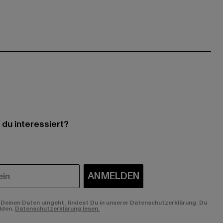
 du interessiert?
ANMELDEN
Deinen Daten umgeht, findest Du in unserer Datenschutzerklärung. Du
lden.
Datenschutzerklärung lesen.