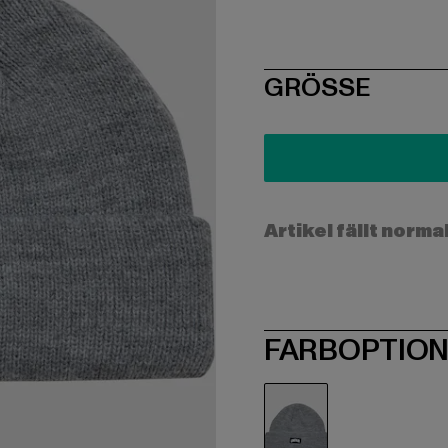
SIZE
GRÖSSE
Artikel fällt norma
FARBOPTIO