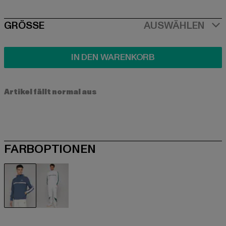
SIZE
GRÖSSE
AUSWÄHLEN
IN DEN WARENKORB
Artikel fällt normal aus
FARBOPTIONEN
blau
weiß