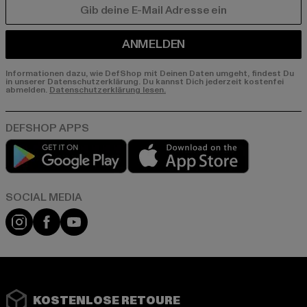
E-MAIL
ANMELDEN
Informationen dazu, wie DefShop mit Deinen Daten umgeht, findest Du
in unserer Datenschutzerklärung. Du kannst Dich jederzeit kostenfei
abmelden.
Datenschutzerklärung lesen.
Play market
App store
Instagram
Facebook
YouTube
KOSTENLOSE RETOURE