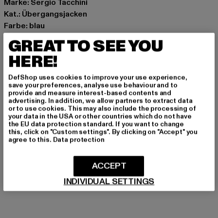
Marke: Sergio Tacchini
Kat.: Übergangsjacken
Farbe: blau
Hersteller Farbe: vintage indigo/wax yellow
GREAT TO SEE YOU
Materialzusammensetzung: 100% Polyester
HERE!
Art.Nr: ST41554-23338
DefShop uses cookies to improve your use experience,
Hersteller: Movin SARL |
help@sergiotacchini.com
save your preferences, analyse use behaviour and to
provide and measure interest-based contents and
RN8 Quartier Rousselot 975 Terre de Granace | 13400
advertising. In addition, we allow partners to extract data
Aubagne | FR
or to use cookies. This may also include the processing of
your data in the USA or other countries which do not have
the EU data protection standard. If you want to change
this, click on "Custom settings". By clicking on "Accept" you
GRÖSSE & PASSFORM
agree to this.
Data protection
PFLEGEHINWEISE
ACCEPT
INDIVIDUAL SETTINGS
LIEFERUNG & RÜCKGABE