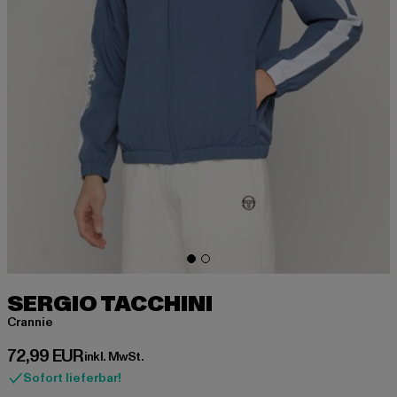
SERGIO TACCHINI
Crannie
Derzeitiger Preis: 72,99 EUR
72,99 EUR
inkl. MwSt.
Sofort lieferbar!