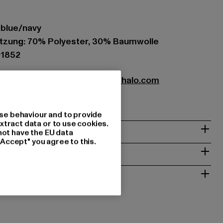
t blue/navy
zung: 70% Polyester, 30% Baumwolle
01852
CENOZOIC APS |
info@newlinehalo.com
 Aarhus C | DK
se behaviour and to provide
xtract data or to use cookies.
& PASSFORM
not have the EU data
"Accept" you agree to this.
ISE
 RÜCKGABE