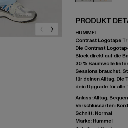
blau
grün
PRODUKT DET
HUMMEL
Contrast Logotape T
Die Contrast Logotap
Block direkt auf die B
30 % Baumwolle liefe
Sessions brauchst. S
für deinen Alltag. Die 
dein Upgrade für alle 
Anlass: Alltag, Bequem,
Verschlussarten: Kor
Schnitt: Normal
Marke: Hummel