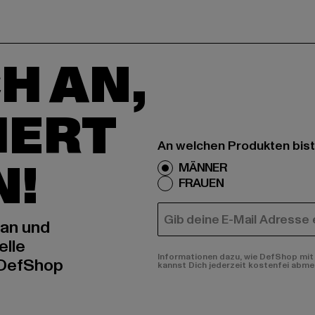
H AN,
IERT
An welchen Produkten bist
N!
MÄNNER
FRAUEN
E-MAIL
 an und
elle
Informationen dazu, wie DefShop mit 
 DefShop
kannst Dich jederzeit kostenfei abme