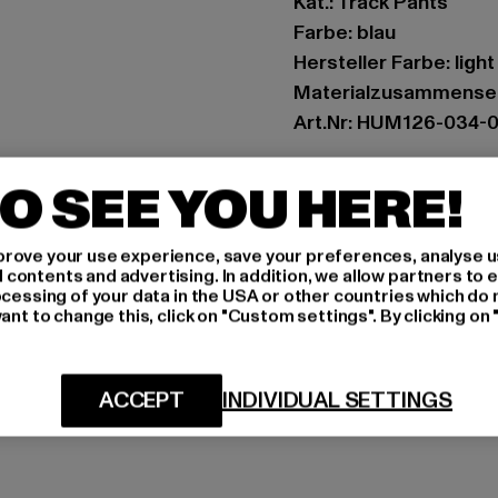
Kat.: Track Pants
Farbe: blau
Hersteller Farbe: ligh
Materialzusammenset
Art.Nr: HUM126-034-
Hersteller: HUMMEL 
O SEE YOU HERE!
Balticagade 20 | 8000
rove your use experience, save your preferences, analyse u
ontents and advertising. In addition, we allow partners to e
GRÖSSE 
ocessing of your data in the USA or other countries which do 
ant to change this, click on "Custom settings". By clicking on 
PFLEGEHINWE
LIEFERUNG &
ACCEPT
INDIVIDUAL SETTINGS