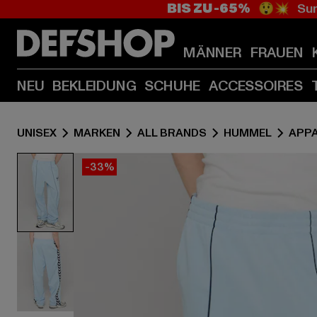
BIS ZU -65%
😲💥 Sum
MÄNNER
FRAUEN
NEU
BEKLEIDUNG
SCHUHE
ACCESSOIRES
UNISEX
MARKEN
ALL BRANDS
HUMMEL
APP
-33%