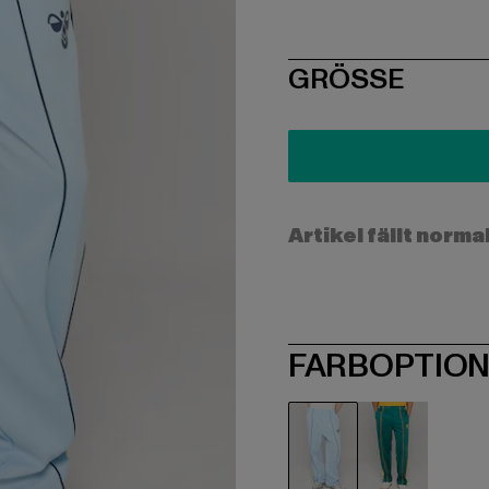
SIZE
GRÖSSE
Artikel fällt norma
FARBOPTIO