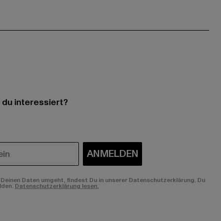
 du interessiert?
ANMELDEN
Deinen Daten umgeht, findest Du in unserer Datenschutzerklärung. Du
lden.
Datenschutzerklärung lesen.