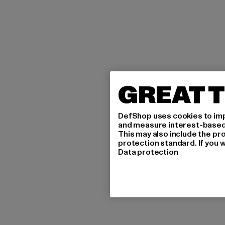
GREAT T
DefShop uses cookies to imp
and measure interest-based c
This may also include the pr
protection standard. If you w
Data protection