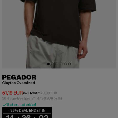
PEGADOR
Clayton Oversized
Derzeitiger Preis: 51,19 EUR
51,19 EUR
Aktionspreis: 79,99 EUR
inkl. MwSt.
79,99 EUR
30-Tage-Bestpreis**: 47,99 EUR
(-7%)
Sofort lieferbar!
-36% DEAL ENDET IN