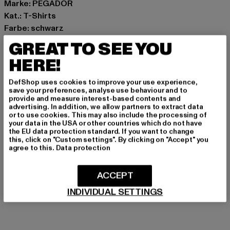
Marke: PEGADOR
Kat.: T-Shirts
Farbe: schwarz
Hersteller Farbe: washed black
GREAT TO SEE YOU
Materialzusammensetzung: 100% Baumwolle
HERE!
Art.Nr: PGDR3927-01921
DefShop uses cookies to improve your use experience,
Hersteller: The Mad Agency GmbH |
save your preferences, analyse use behaviour and to
provide and measure interest-based contents and
info@themad.agency
advertising. In addition, we allow partners to extract data
Hollefeldstraße 16 | 48282 Emsdetten | DE
or to use cookies. This may also include the processing of
your data in the USA or other countries which do not have
the EU data protection standard. If you want to change
this, click on "Custom settings". By clicking on "Accept" you
GRÖSSE & PASSFORM
agree to this.
Data protection
PFLEGEHINWEISE
ACCEPT
INDIVIDUAL SETTINGS
LIEFERUNG & RÜCKGABE