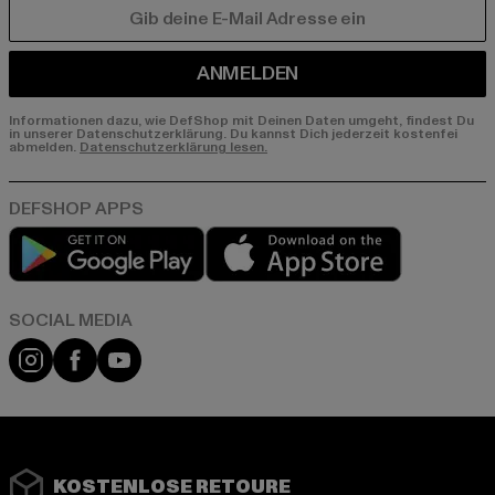
E-MAIL
ANMELDEN
Informationen dazu, wie DefShop mit Deinen Daten umgeht, findest Du
in unserer Datenschutzerklärung. Du kannst Dich jederzeit kostenfei
abmelden.
Datenschutzerklärung lesen.
Play market
App store
Instagram
Facebook
YouTube
KOSTENLOSE RETOURE