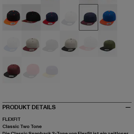
beige
schwarz
schwarz
schwarz
schwarz
schwarz
schwarz
schwarz
blau
blau
blau
blau
blau
grau
grau
grau
grau
olive
rot
rot
violet
PRODUKT DETAILS
FLEXFIT
Classic Two Tone
Die Classic Snapback 2-Tone von Flexfit ist ein zeitloser