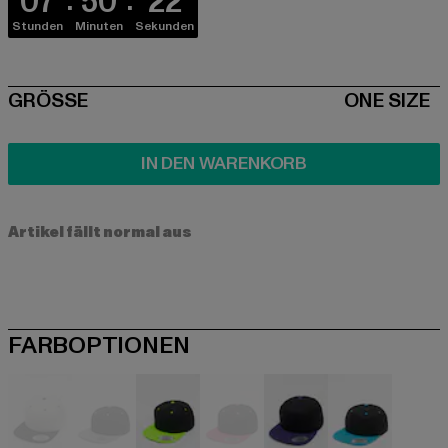
07
50
21
Stunden
Minuten
Sekunden
SIZE
GRÖSSE
ONE SIZE
IN DEN WARENKORB
Artikel fällt normal aus
FARBOPTIONEN