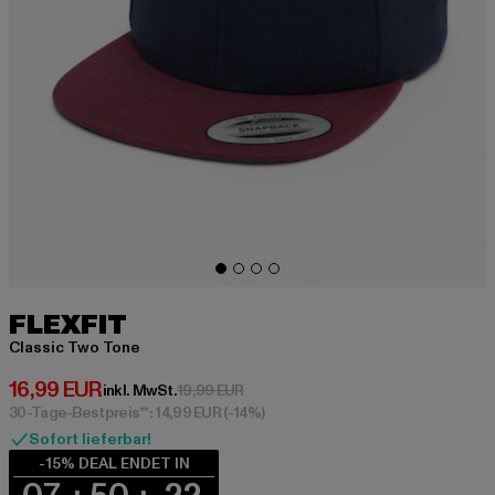
FLEXFIT
Classic Two Tone
Derzeitiger Preis: 16,99 EUR
16,99 EUR
Aktionspreis: 19,99 EUR
inkl. MwSt.
19,99 EUR
30-Tage-Bestpreis**: 14,99 EUR
(-14%)
Sofort lieferbar!
-15% DEAL ENDET IN