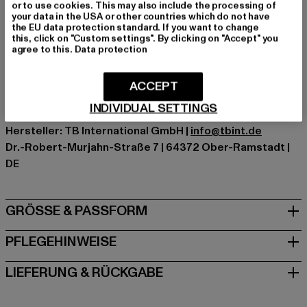
or to use cookies. This may also include the processing of
Marke: Flexfit
your data in the USA or other countries which do not have
the EU data protection standard. If you want to change
Kat.: Snapback
this, click on "Custom settings". By clicking on "Accept" you
Farbe: blau
agree to this.
Data protection
Hersteller Farbe: nvy/maroon
Materialzusammensetzung: 80% Polyacryl, 20% Wolle
ACCEPT
Art.Nr: 6089MT-00594
INDIVIDUAL SETTINGS
Hersteller: TB International GmbH |
info@tbint.de
Dr.-Robert-Murjahn-Straße 7 | 64372 Ober-Ramstadt |
DE
GRÖSSE & PASSFORM
PFLEGEHINWEISE
LIEFERUNG & RÜCKGABE