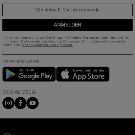
E-MAIL
ANMELDEN
Informationen dazu, wie DefShop mit Deinen Daten umgeht, findest Du
in unserer Datenschutzerklärung. Du kannst Dich jederzeit kostenfei
abmelden.
Datenschutzerklärung lesen.
Play market
App store
Instagram
Facebook
YouTube