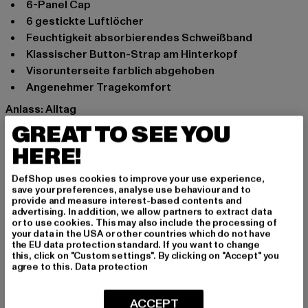
6-Panel Cap
6 gestickte Luftlöcher
Feuchtigkeit absorbierendes Schweißband
klassischer Button-Strap am Hinterkopf
Visorunterseite farblich abgehoben
angenehmer Tragekomfort
Anlass: Alltag
Verschlussarten: Buttonstrap
GREAT TO SEE YOU
Marke: Flexfit
HERE!
Kat.: Snapback
Farbe: schwarz
DefShop uses cookies to improve your use experience,
save your preferences, analyse use behaviour and to
Hersteller Farbe: black
provide and measure interest-based contents and
Materialzusammensetzung: 80% Polyacryl, 20% Wolle
advertising. In addition, we allow partners to extract data
or to use cookies. This may also include the processing of
Art.Nr: 6089M-00007
your data in the USA or other countries which do not have
the EU data protection standard. If you want to change
this, click on "Custom settings". By clicking on "Accept" you
Hersteller: TB International GmbH |
info@tbint.de
agree to this.
Data protection
Dr.-Robert-Murjahn-Straße 7 | 64372 Ober-Ramstadt |
DE
ACCEPT