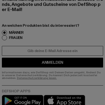
nds, Angebote und Gutscheine von DefShop p
er E-Mail!
An welchen Produkten bist du interessiert?
MÄNNER
FRAUEN
E-MAIL
ANMELDEN
Informationen dazu, wie DefShop mit Deinen Daten umgeht, findest Du
in unserer Datenschutzerklärung. Du kannst Dich jederzeit kostenfei
abmelden.
Datenschutzerklärung lesen.
Play market
App store