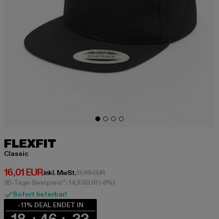
FLEXFIT
Classic
Derzeitiger Preis: 16,01 EUR
16,01 EUR
Aktionspreis: 17,99 EUR
inkl. MwSt.
17,99 EUR
30-Tage-Bestpreis**: 14,93 EUR
(-8%)
Sofort lieferbar!
-11% DEAL ENDET IN