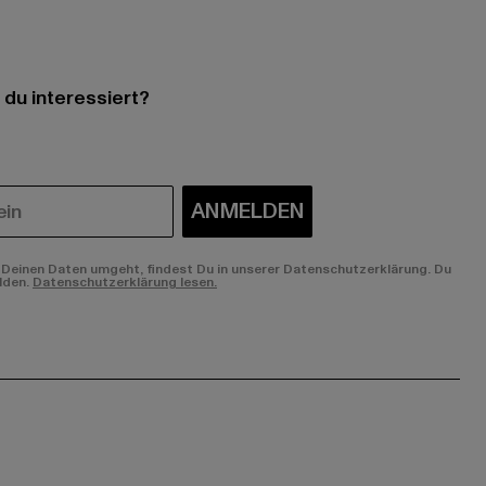
 du interessiert?
ANMELDEN
Deinen Daten umgeht, findest Du in unserer Datenschutzerklärung. Du
lden.
Datenschutzerklärung lesen.