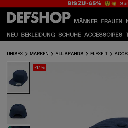
BIS ZU -65%
😲💥 Sum
MÄNNER
FRAUEN
NEU
BEKLEIDUNG
SCHUHE
ACCESSOIRES
UNISEX
MARKEN
ALL BRANDS
FLEXFIT
ACCE
-17%