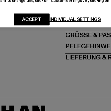
ant to change this, click on "Custom settings". By clicking on 
Hersteller: TB Intern
Dr.-Robert-Murjahn-S
ACCEPT
INDIVIDUAL SETTINGS
GRÖSSE 
PFLEGEHINWE
LIEFERUNG &