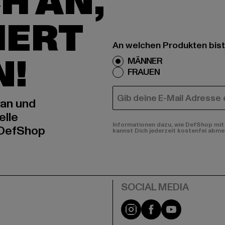
H AN,
IERT
An welchen Produkten bist
N!
MÄNNER
FRAUEN
E-MAIL
 an und
elle
Informationen dazu, wie DefShop mit 
 DefShop
kannst Dich jederzeit kostenfei abme
e
Instagram
Facebook
YouTube