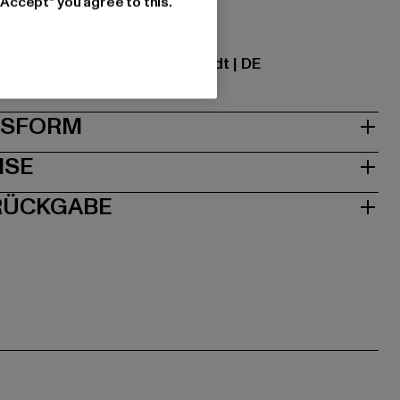
"Accept" you agree to this.
ational GmbH |
info@tbint.de
traße 7 | 64372 Ober-Ramstadt | DE
& PASSFORM
ISE
 RÜCKGABE