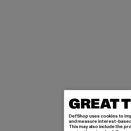
GREAT T
DefShop uses cookies to imp
and measure interest-based c
This may also include the pr