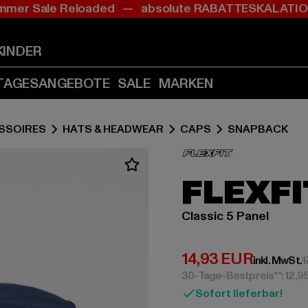
mer Sale Reloaded — absolute RABATTESKALAT
Zum
Zum
Inhalt
Fußzeile
springen
springen
KINDER
(Enter
(Enter
drücken)
drücken)
TAGESANGEBOTE
SALE
MARKEN
SSOIRES
HATS & HEADWEAR
CAPS
SNAPBACK
FLEXFI
Classic 5 Panel
Derzeitiger Preis:
14,93 EUR
inkl. MwSt.
1
30-Tage-Bestpreis**: 12,9
Sofort lieferbar!