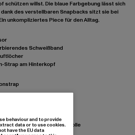
f schützen willst. Die blaue Farbgebung lässt sich
dank des verstellbaren Snapbacks sitzt sie bei
in unkompliziertes Piece für den Alltag.
sor
sorbierendes Schweißband
Luftlöcher
on-Strap am Hinterkopf
tonstrap
se behaviour and to provide
zung: 80% Polyacryl, 20% Wolle
xtract data or to use cookies.
not have the EU data