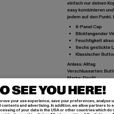
einfach nur deinen Kop
easy kombinieren und 
jedem auf den Punkt. E
6-Panel Cap
blickfangender Vi
Feuchtigkeit ab
sechs gestickte 
klassischer Butt
Anlass: Alltag
Verschlussarten: But
Marke: Flexfit
Kat.: Snapback
O SEE YOU HERE!
Farbe: blau
Hersteller Farbe: navy
rove your use experience, save your preferences, analyse u
Materialzusammenset
ontents and advertising. In addition, we allow partners to e
ocessing of your data in the USA or other countries which do 
Art.Nr: 6007-00155