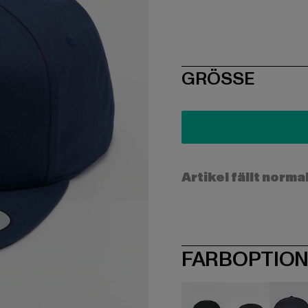
SIZE
GRÖSSE
Artikel fällt norma
FARBOPTIO