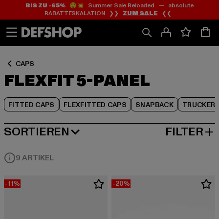
BIS ZU -65%
😲💥 Summer Sale Reloaded — absolute
Zum
Zum
Zum
RABATTESKALATION ❯❯
ZUM SALE
❮❮
Inhalt
Fußzeile
Produktraster
springen
springen
springen
CAPS
FLEXFIT 5-PANEL
FITTED CAPS
FLEXFITTED CAPS
SNAPBACK
TRUCKER
SORTIEREN
FILTER
BELIEBTESTE
9 ARTIKEL
-11%
-20%