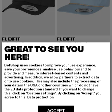
FLEXFIT
FLEXFIT
Jokey elastic
Color Braid Jockey
GREAT TO SEE YOU
Derzeitiger Preis: 18,99 EUR
Derzeitiger Preis: 15,99 EUR
Aktionspreis: 
18,99 EUR
15,99 EUR
19,99 EUR
HERE!
DefShop uses cookies to improve your use experience,
-15%
save your preferences, analyse use behaviour and to
provide and measure interest-based contents and
advertising. In addition, we allow partners to extract data
or to use cookies. This may also include the processing of
your data in the USA or other countries which do not have
the EU data protection standard. If you want to change
this, click on "Custom settings". By clicking on "Accept" you
agree to this.
Data protection
ACCEPT