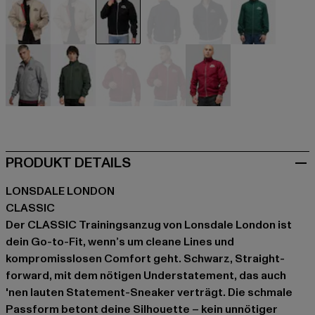
beige
beige
schwarz
blau
blau
grün
grau
olive
rot
rot
rot
PRODUKT DETAILS
LONSDALE LONDON
CLASSIC
Der CLASSIC Trainingsanzug von Lonsdale London ist
dein Go-to-Fit, wenn’s um cleane Lines und
kompromisslosen Comfort geht. Schwarz, Straight-
forward, mit dem nötigen Understatement, das auch
'nen lauten Statement-Sneaker verträgt. Die schmale
Passform betont deine Silhouette – kein unnötiger