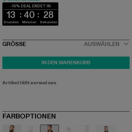
-10% DEAL ENDET IN
13
40
27
Stunden
Minuten
Sekunden
SIZE
GRÖSSE
AUSWÄHLEN
IN DEN WARENKORB
Artikel fällt normal aus
FARBOPTIONEN