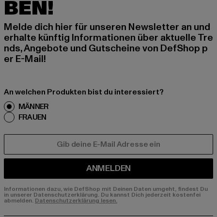
BEN!
Melde dich hier für unseren Newsletter an und
erhalte künftig Informationen über aktuelle Tre
nds, Angebote und Gutscheine von DefShop p
er E-Mail!
An welchen Produkten bist du interessiert?
MÄNNER
FRAUEN
E-MAIL
ANMELDEN
Informationen dazu, wie DefShop mit Deinen Daten umgeht, findest Du
in unserer Datenschutzerklärung. Du kannst Dich jederzeit kostenfei
abmelden.
Datenschutzerklärung lesen.