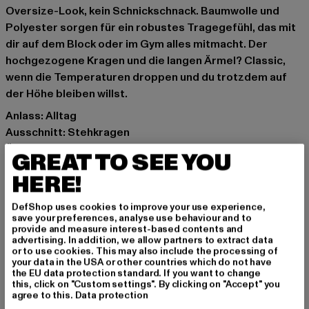
Oversize-Look, kein Schnickschnack. Baumwolle und
Polyester sorgen für ein robustes Tragegefühl, das mit
dir auf dem Block oder im Gym alles mitmacht. Der
hochgezogene Kragen und die langen Ärmel? Classic,
wenn die Temperaturen droppen und du trotzdem auf
der Höhe bleiben willst.
Anlass: Alltag
Ausschnitt: Stehkragen
Ärmelart: Langarm
GREAT TO SEE YOU
Verschlussarten: Reißverschluss
HERE!
Schnitt: Slim-Fit
Marke: Lonsdale London
DefShop uses cookies to improve your use experience,
Kat.: Übergangsjacken
save your preferences, analyse use behaviour and to
provide and measure interest-based contents and
Farbe: schwarz
advertising. In addition, we allow partners to extract data
Hersteller Farbe: black
or to use cookies. This may also include the processing of
your data in the USA or other countries which do not have
Materialzusammensetzung: 65% Baumwolle, 35%
the EU data protection standard. If you want to change
Polyester
this, click on "Custom settings". By clicking on "Accept" you
agree to this.
Data protection
Art.Nr: 110538-00007