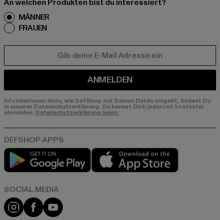
An welchen Produkten bist du interessiert?
MÄNNER
FRAUEN
E-MAIL
ANMELDEN
Informationen dazu, wie DefShop mit Deinen Daten umgeht, findest Du
in unserer Datenschutzerklärung. Du kannst Dich jederzeit kostenfei
abmelden.
Datenschutzerklärung lesen.
Play market
App store
Instagram
Facebook
YouTube