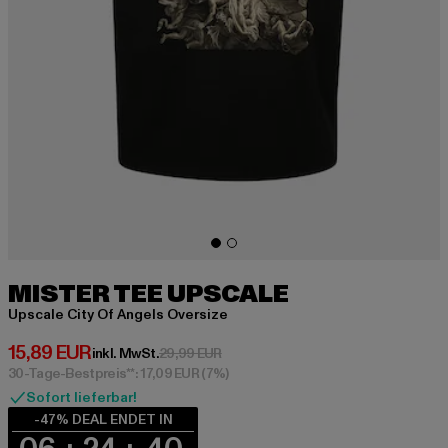
MISTER TEE UPSCALE
Upscale City Of Angels Oversize
Derzeitiger Preis: 15,89 EUR
15,89 EUR
Aktionspreis: 29,99 EUR
inkl. MwSt.
29,99 EUR
30-Tage-Bestpreis**: 17,09 EUR
(7%)
Sofort lieferbar!
-47% DEAL ENDET IN