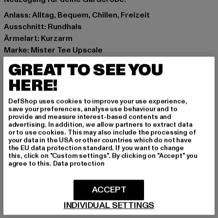
Anlass: Alltag, Bequem, Chillen, Freizeit
Ausschnitt: Rundhals
Ärmelart: Kurzarm
Marke: Mister Tee Upscale
Kat.: T-Shirts
GREAT TO SEE YOU
Farbe: schwarz
HERE!
Hersteller Farbe: black
Materialzusammensetzung: 100% Baumwolle
DefShop uses cookies to improve your use experience,
Art.Nr: MT2461-00007
save your preferences, analyse use behaviour and to
provide and measure interest-based contents and
advertising. In addition, we allow partners to extract data
Hersteller: TB International GmbH |
info@tbint.de
or to use cookies. This may also include the processing of
your data in the USA or other countries which do not have
Dr.-Robert-Murjahn-Straße 7 | 64372 Ober-Ramstadt |
the EU data protection standard. If you want to change
DE
this, click on "Custom settings". By clicking on "Accept" you
agree to this.
Data protection
GRÖSSE & PASSFORM
ACCEPT
INDIVIDUAL SETTINGS
PFLEGEHINWEISE