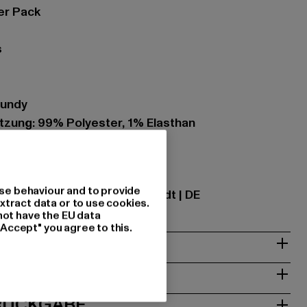
er Pack
s
gundy
ung: 99% Polyester, 1% Elasthan
ational GmbH |
info@tbint.de
se behaviour and to provide
traße 7 | 64372 Ober-Ramstadt | DE
xtract data or to use cookies.
not have the EU data
"Accept" you agree to this.
& PASSFORM
ISE
 RÜCKGABE