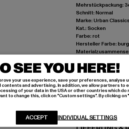
Mehrstückpackung: 3
Schnitt: Normal
Marke: Urban Classic
Kat.: Socken
Farbe: rot
Hersteller Farbe: bur
Materialzusammensetz
Art.Nr: TB6537-00606
O SEE YOU HERE!
Hersteller: TB Intern
rove your use experience, save your preferences, analyse u
Dr.-Robert-Murjahn-S
ontents and advertising. In addition, we allow partners to e
ocessing of your data in the USA or other countries which do 
ant to change this, click on "Custom settings". By clicking on 
GRÖSSE 
PFLEGEHINWE
ACCEPT
INDIVIDUAL SETTINGS
LIEFERUNG &