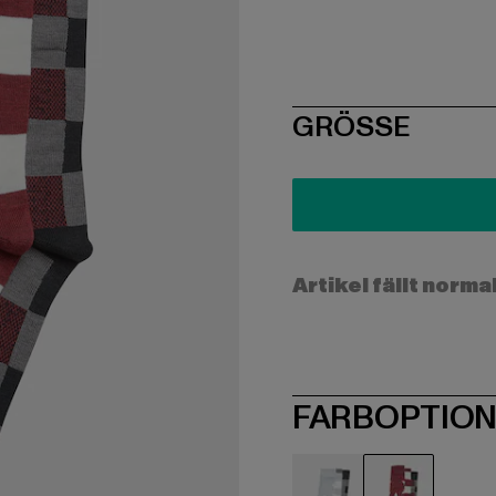
SIZE
GRÖSSE
Artikel fällt norma
FARBOPTIO