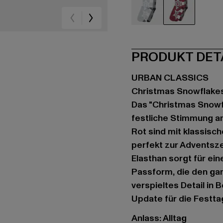
grau
rot
PRODUKT DET
URBAN CLASSICS
Christmas Snowflake
Das "Christmas Snowf
festliche Stimmung an
Rot sind mit klassis
perfekt zur Adventsze
Elasthan sorgt für e
Passform, die den gan
verspieltes Detail in
Update für die Festta
Anlass: Alltag