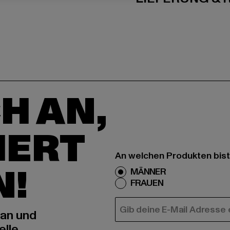
H AN,
IERT
An welchen Produkten bist
N!
MÄNNER
FRAUEN
E-MAIL
 an und
elle