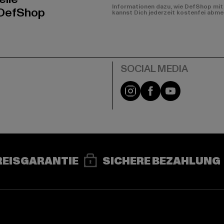
Informationen dazu, wie DefShop mit 
 DefShop
kannst Dich jederzeit kostenfei abme
e
Instagram
Facebook
YouTube
REISGARANTIE
SICHERE BEZAHLUNG