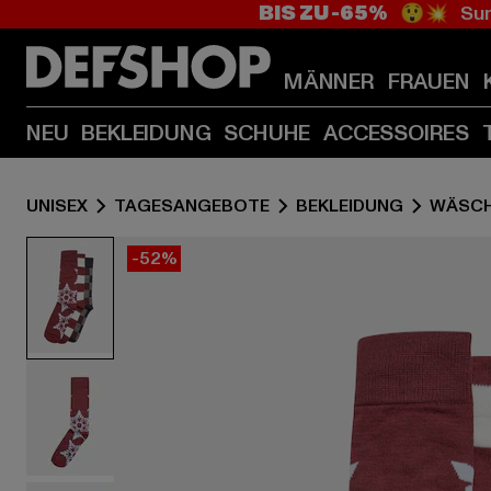
BIS ZU -65%
😲💥 Sum
MÄNNER
FRAUEN
NEU
BEKLEIDUNG
SCHUHE
ACCESSOIRES
UNISEX
TAGESANGEBOTE
BEKLEIDUNG
WÄSCH
-52%