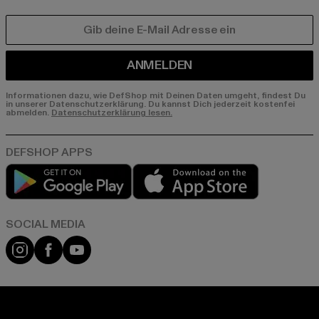
E-MAIL
ANMELDEN
Informationen dazu, wie DefShop mit Deinen Daten umgeht, findest Du
in unserer Datenschutzerklärung. Du kannst Dich jederzeit kostenfei
abmelden.
Datenschutzerklärung lesen.
Play market
App store
Instagram
Facebook
YouTube