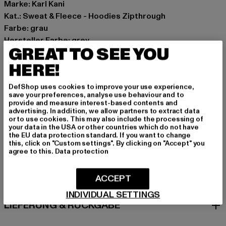
Marke: Karl Kani
Kat.: Sweat & Fleece - Hoodies Zipthrough
Farbe: grau
Hersteller Farbe: grey
GREAT TO SEE YOU
Materialzusammensetzung: 80% Baumwolle, 20%
Polyester
HERE!
Art.Nr: PD00009883-00111
DefShop uses cookies to improve your use experience,
save your preferences, analyse use behaviour and to
Hersteller: Urban Styles Agency GmbH & Co. KG |
provide and measure interest-based contents and
advertising. In addition, we allow partners to extract data
agentur@urbanstylesagency.com
or to use cookies. This may also include the processing of
Schanzenstraße 41 | 51063 Köln | DE
your data in the USA or other countries which do not have
the EU data protection standard. If you want to change
this, click on "Custom settings". By clicking on "Accept" you
agree to this.
Data protection
GRÖSSE & PASSFORM
ACCEPT
PFLEGEHINWEISE
INDIVIDUAL SETTINGS
LIEFERUNG & RÜCKGABE