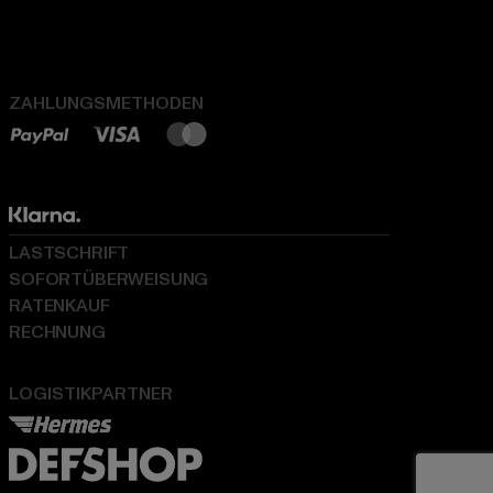
ZAHLUNGSMETHODEN
LASTSCHRIFT
SOFORTÜBERWEISUNG
RATENKAUF
RECHNUNG
LOGISTIKPARTNER