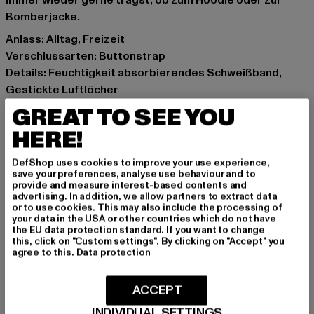
immer wieder gerne trägst, ob zum Hoodie oder zur
Bomberjacke.
Anlass: Alltag, Freizeit
Verschlussarten: Buttonstrap
Details: Feuchtigkeit absorbierendes Schweißband,
Gestickte Luftlöcher
Marke: Flexfit
GREAT TO SEE YOU
Kat.: Snapback
HERE!
Farbe: schwarz
Hersteller Farbe: blk/wht
DefShop uses cookies to improve your use experience,
Materialzusammensetzung: 80% Polyacryl, 20% Wolle
save your preferences, analyse use behaviour and to
provide and measure interest-based contents and
Art.Nr: 6089FP-00050
advertising. In addition, we allow partners to extract data
or to use cookies. This may also include the processing of
your data in the USA or other countries which do not have
Hersteller: TB International GmbH |
info@tbint.de
the EU data protection standard. If you want to change
Dr.-Robert-Murjahn-Straße 7 | 64372 Ober-Ramstadt |
this, click on "Custom settings". By clicking on "Accept" you
agree to this.
Data protection
DE
ACCEPT
GRÖSSE & PASSFORM
INDIVIDUAL SETTINGS