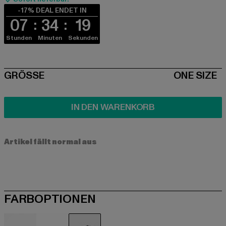
-17% DEAL ENDET IN
07
34
18
Stunden
Minuten
Sekunden
SIZE
GRÖSSE
ONE SIZE
IN DEN WARENKORB
Artikel fällt normal aus
FARBOPTIONEN