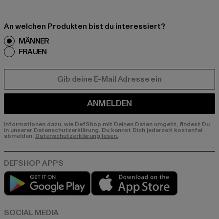
An welchen Produkten bist du interessiert?
MÄNNER
FRAUEN
E-MAIL
ANMELDEN
Informationen dazu, wie DefShop mit Deinen Daten umgeht, findest Du
in unserer Datenschutzerklärung. Du kannst Dich jederzeit kostenfei
abmelden.
Datenschutzerklärung lesen.
Play market
App store