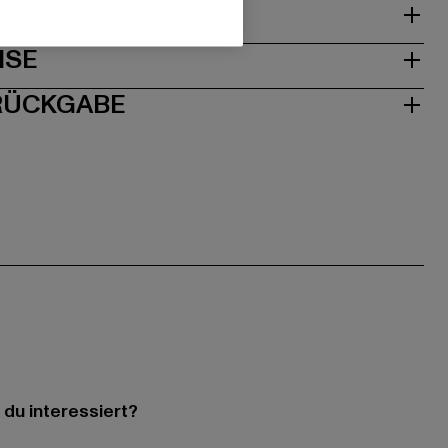
& PASSFORM
ISE
 RÜCKGABE
 du interessiert?