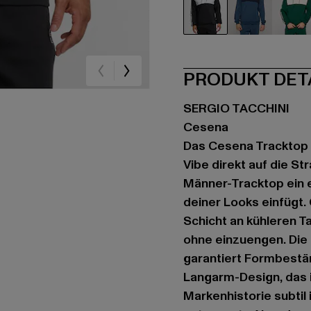
schwarz
blau
gr
PRODUKT DET
SERGIO TACCHINI
Cesena
Das Cesena Tracktop v
Vibe direkt auf die St
Männer-Tracktop ein e
deiner Looks einfügt.
Schicht an kühleren T
ohne einzuengen. Die
garantiert Formbestä
Langarm-Design, das i
Markenhistorie subtil 