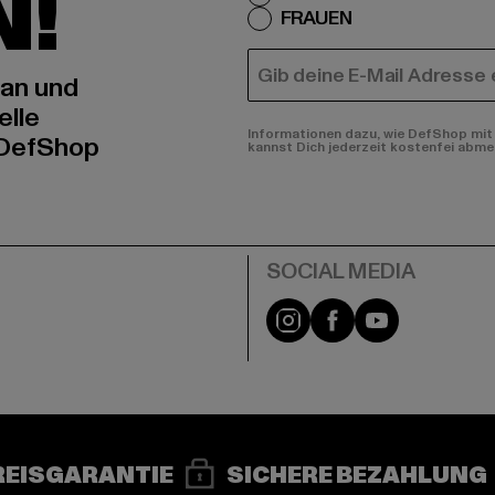
N!
FRAUEN
E-MAIL
 an und
elle
Informationen dazu, wie DefShop mit 
 DefShop
kannst Dich jederzeit kostenfei abme
e
Instagram
Facebook
YouTube
REISGARANTIE
SICHERE BEZAHLUNG