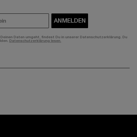
ANMELDEN
Deinen Daten umgeht, findest Du in unserer Datenschutzerklärung. Du
lden.
Datenschutzerklärung lesen.