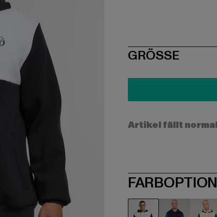
SIZE
GRÖSSE
Artikel fällt norma
FARBOPTIO