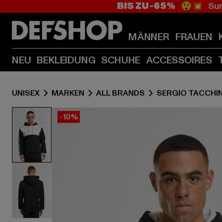
BIS ZU -65%
😲💥 Sum
MÄNNER
FRAUEN
NEU
BEKLEIDUNG
SCHUHE
ACCESSOIRES
UNISEX
MARKEN
ALL BRANDS
SERGIO TACCHIN
-10%