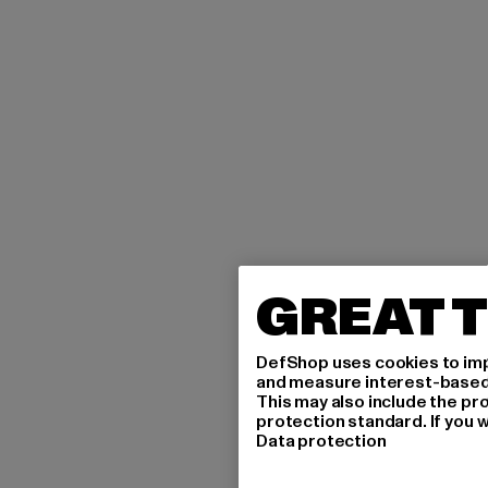
GREAT T
DefShop uses cookies to imp
and measure interest-based c
This may also include the pr
protection standard. If you w
Data protection