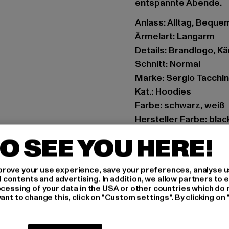
entspannte Abende.
Anlass: Alltag, Bequem,
Ärmelart: Langarm
Details: Brandlogo, 
Schnitt: Normal
Marke: Sergio Tacchin
Kat.: Hoodies
Farbe: schwarz, weiß
Hersteller Farbe: bla
Materialzusammenset
O SEE YOU HERE!
Elasthan
Art.Nr: ST41173-0082
rove your use experience, save your preferences, analyse u
ontents and advertising. In addition, we allow partners to e
Hersteller: Movin SAR
ocessing of your data in the USA or other countries which do 
ant to change this, click on "Custom settings". By clicking on 
RN8 Quartier Roussel