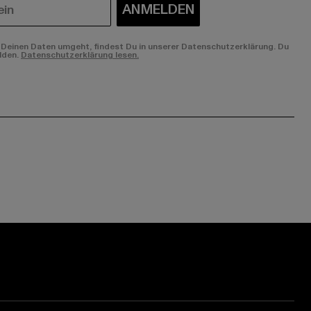
ANMELDEN
Deinen Daten umgeht, findest Du in unserer Datenschutzerklärung. Du
lden.
Datenschutzerklärung lesen.