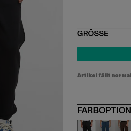
SIZE
GRÖSSE
Artikel fällt norma
FARBOPTIO