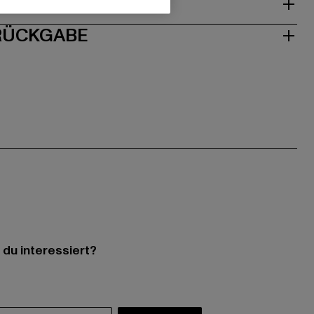
ISE
 RÜCKGABE
 du interessiert?