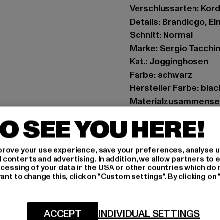
Verschlussarten: Kor
Details: Brandlogo, E
Schnitt: Normal
Marke: Sergio Tacchin
Kat.: Jogginghosen
Farbe: schwarz
Hersteller Farbe: bla
Materialzusammenset
Elasthan
O SEE YOU HERE!
Art.Nr: ST41172-0082
rove your use experience, save your preferences, analyse u
Hersteller: Movin SAR
ontents and advertising. In addition, we allow partners to e
RN8 Quartier Roussel
ocessing of your data in the USA or other countries which do 
ant to change this, click on "Custom settings". By clicking on 
GRÖSSE 
ACCEPT
INDIVIDUAL SETTINGS