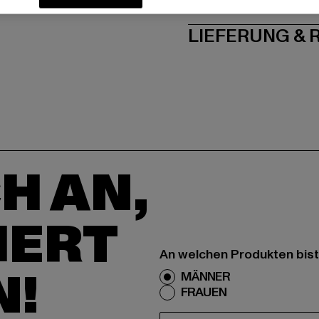
PFLEGEHINWE
LIEFERUNG &
H AN,
IERT
An welchen Produkten bist
N!
MÄNNER
FRAUEN