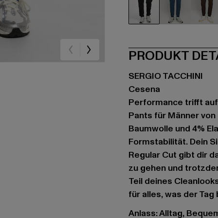
schwarz
blau
br
PRODUKT DET
SERGIO TACCHINI
Cesena
Performance trifft au
Pants für Männer von 
Baumwolle und 4% Ela
Formstabilität. Dein 
Regular Cut gibt dir 
zu gehen und trotzdem
Teil deines Cleanlook
für alles, was der Tag 
Anlass: Alltag, Bequem,