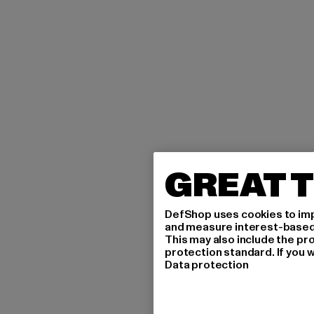
GREAT T
DefShop uses cookies to imp
and measure interest-based c
This may also include the pr
protection standard. If you w
Data protection