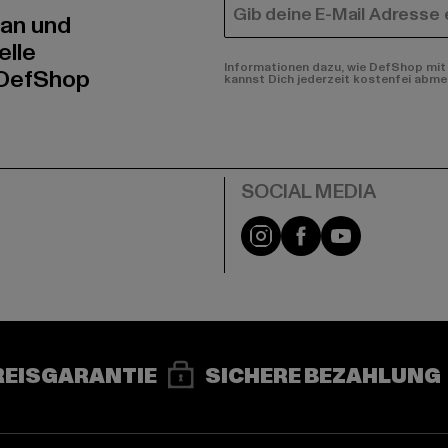
E-MAIL
 an und
elle
Informationen dazu, wie DefShop mit 
 DefShop
kannst Dich jederzeit kostenfei abme
e
Instagram
Facebook
YouTube
REISGARANTIE
SICHERE BEZAHLUNG