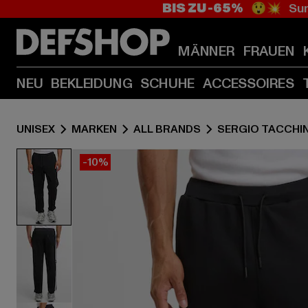
BIS ZU -65%
😲💥 Sum
MÄNNER
FRAUEN
NEU
BEKLEIDUNG
SCHUHE
ACCESSOIRES
UNISEX
MARKEN
ALL BRANDS
SERGIO TACCHIN
-10%