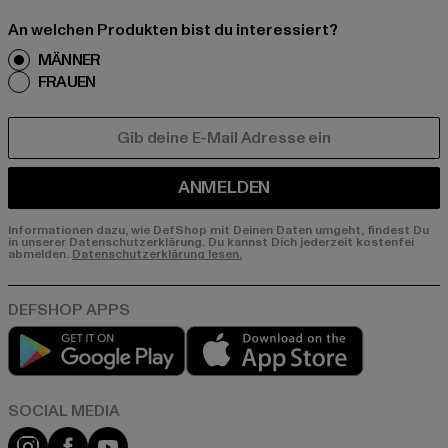
An welchen Produkten bist du interessiert?
MÄNNER
FRAUEN
E-MAIL
ANMELDEN
Informationen dazu, wie DefShop mit Deinen Daten umgeht, findest Du
in unserer Datenschutzerklärung. Du kannst Dich jederzeit kostenfei
abmelden.
Datenschutzerklärung lesen.
Play market
App store
Instagram
Facebook
YouTube