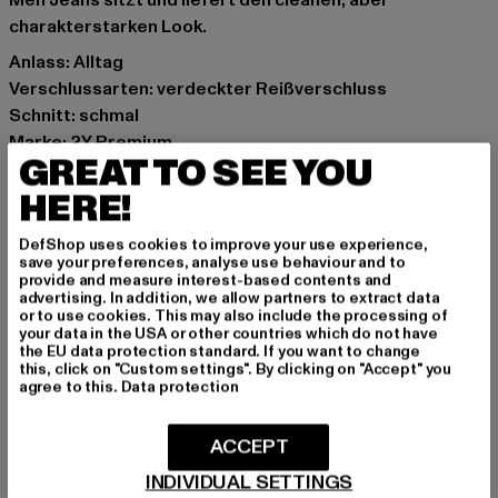
Men Jeans sitzt und liefert den cleanen, aber
charakterstarken Look.
Anlass: Alltag
Verschlussarten: verdeckter Reißverschluss
Schnitt: schmal
Marke: 2Y Premium
GREAT TO SEE YOU
Kat.: Slim Fit Jeans
Farbe: blau, beige
HERE!
Hersteller Farbe: sand blue
DefShop uses cookies to improve your use experience,
Materialzusammensetzung: 98% Baumwolle, 2%
save your preferences, analyse use behaviour and to
Elasthan
provide and measure interest-based contents and
advertising. In addition, we allow partners to extract data
Art.Nr: 2Y-B9056-14664
or to use cookies. This may also include the processing of
your data in the USA or other countries which do not have
the EU data protection standard. If you want to change
Hersteller: 2Y Premium GmbH |
info@2y-studios.com
this, click on "Custom settings". By clicking on "Accept" you
Hollefeldstraße 16 | 48282 Emsdetten | DE
agree to this.
Data protection
ACCEPT
GRÖSSE & PASSFORM
INDIVIDUAL SETTINGS