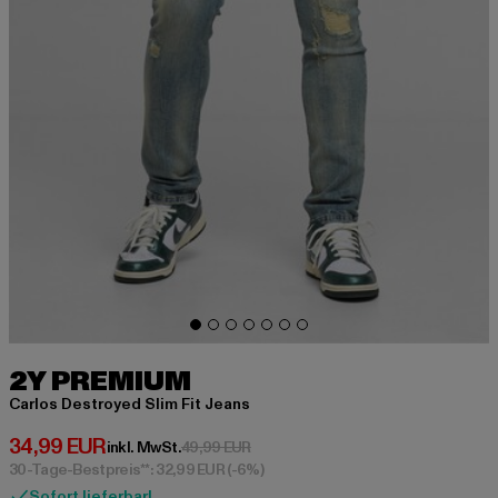
2Y PREMIUM
Carlos Destroyed Slim Fit Jeans
Derzeitiger Preis: 34,99 EUR
34,99 EUR
Aktionspreis: 49,99 EUR
inkl. MwSt.
49,99 EUR
30-Tage-Bestpreis**: 32,99 EUR
(-6%)
Sofort lieferbar!