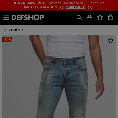
BIS ZU -65%
😲💥 Summer Sale Reloaded — absolute
Zum
Zum
RABATTESKALATION ❯❯
ZUM SALE
❮❮
Inhalt
Fußzeile
springen
springen
ZURÜCK
-30%