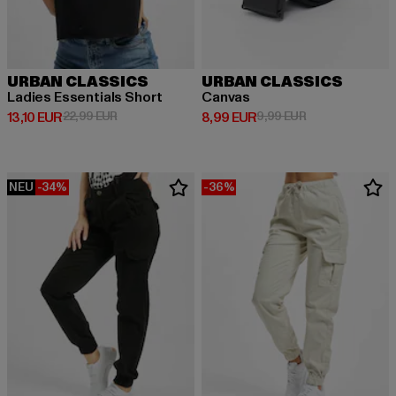
URBAN CLASSICS
URBAN CLASSICS
Ladies Essentials Short
Canvas
Derzeitiger Preis: 13,10 EUR
Aktionspreis: 22,99 EUR
Derzeitiger Preis: 8,99 EUR
Aktionspreis: 9,
13,10 EUR
22,99 EUR
8,99 EUR
9,99 EUR
NEU
-34%
-36%