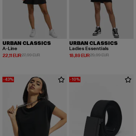
URBAN CLASSICS
URBAN CLASSICS
A-Line
Ladies Essentials
Derzeitiger Preis: 22,11 EUR
Aktionspreis: 27,99 EUR
Derzeitiger Preis: 18,89 EUR
Aktionspreis: 
22,11 EUR
27,99 EUR
18,89 EUR
29,99 EUR
-43%
-10%