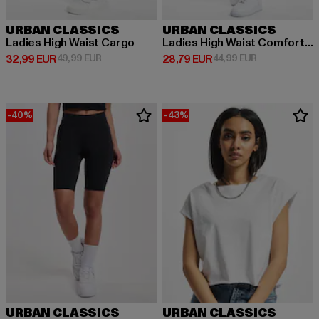
URBAN CLASSICS
URBAN CLASSICS
Ladies High Waist Cargo
Ladies High Waist Comfort Jogging
Derzeitiger Preis: 32,99 EUR
Aktionspreis: 49,99 EUR
Derzeitiger Preis: 28,79 EUR
Aktionspreis:
32,99 EUR
49,99 EUR
28,79 EUR
44,99 EUR
-40%
-43%
URBAN CLASSICS
URBAN CLASSICS