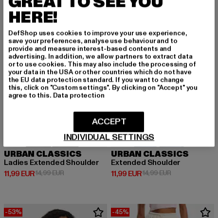
GREAT TO SEE YOU
NEU
-20%
NEU
-20%
HERE!
DefShop uses cookies to improve your use experience,
save your preferences, analyse use behaviour and to
provide and measure interest-based contents and
advertising. In addition, we allow partners to extract data
or to use cookies. This may also include the processing of
your data in the USA or other countries which do not have
the EU data protection standard. If you want to change
this, click on "Custom settings". By clicking on "Accept" you
agree to this.
Data protection
ACCEPT
INDIVIDUAL SETTINGS
URBAN CLASSICS
URBAN CLASSICS
Ladies Extended Shoulder
Extended Shoulder
Derzeitiger Preis: 11,99 EUR
Aktionspreis: 14,99 EUR
Derzeitiger Preis: 11,99 EUR
Aktionspreis: 1
11,99 EUR
14,99 EUR
11,99 EUR
14,99 EUR
-53%
-45%