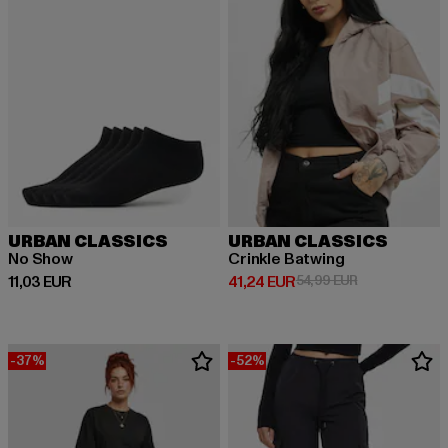
URBAN CLASSICS
URBAN CLASSICS
No Show
Crinkle Batwing
Derzeitiger Preis: 11,03 EUR
Derzeitiger Preis: 41,24 EUR
Aktionspreis: 
11,03 EUR
41,24 EUR
54,99 EUR
-37%
-52%