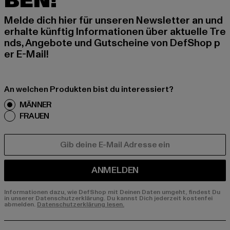
BEN!
Melde dich hier für unseren Newsletter an und
erhalte künftig Informationen über aktuelle Tre
nds, Angebote und Gutscheine von DefShop p
er E-Mail!
An welchen Produkten bist du interessiert?
MÄNNER
FRAUEN
E-MAIL
ANMELDEN
Informationen dazu, wie DefShop mit Deinen Daten umgeht, findest Du
in unserer Datenschutzerklärung. Du kannst Dich jederzeit kostenfei
abmelden.
Datenschutzerklärung lesen.