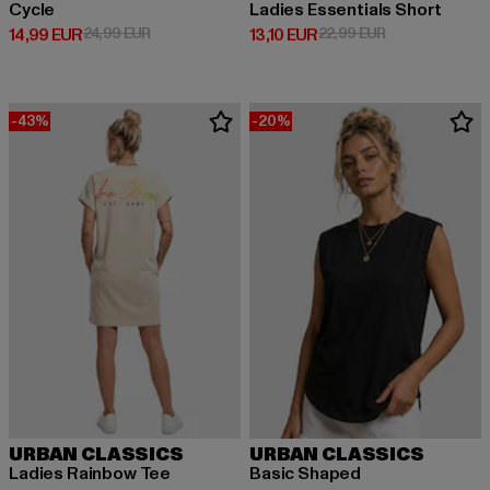
Cycle
Ladies Essentials Short
Derzeitiger Preis: 14,99 EUR
Aktionspreis: 24,99 EUR
Derzeitiger Preis: 13,10 EUR
Aktionspreis: 2
14,99 EUR
24,99 EUR
13,10 EUR
22,99 EUR
-43%
-20%
URBAN CLASSICS
URBAN CLASSICS
Ladies Rainbow Tee
Basic Shaped