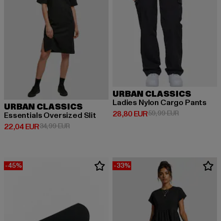
URBAN CLASSICS
Ladies Nylon Cargo Pants
URBAN CLASSICS
Derzeitiger Preis: 28,80 EUR
Aktionspreis:
28,80 EUR
59,99 EUR
Essentials Oversized Slit
Derzeitiger Preis: 22,04 EUR
Aktionspreis: 34,99 EUR
22,04 EUR
34,99 EUR
-45%
-33%