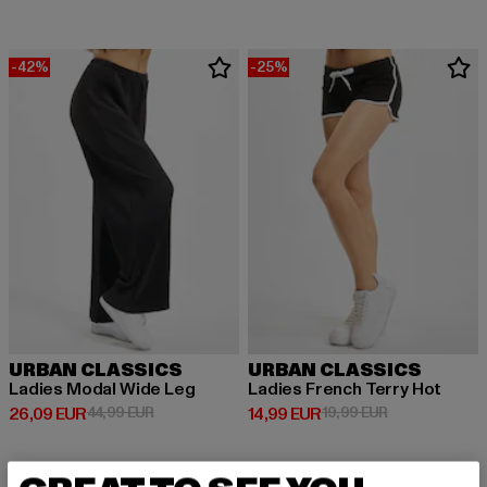
-42%
-25%
URBAN CLASSICS
URBAN CLASSICS
Ladies Modal Wide Leg
Ladies French Terry Hot
Derzeitiger Preis: 26,09 EUR
Aktionspreis: 44,99 EUR
Derzeitiger Preis: 14,99 EUR
Aktionspreis: 
26,09 EUR
44,99 EUR
14,99 EUR
19,99 EUR