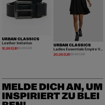
URBAN CLASSICS
Leather Imitation
URBAN CLASSICS
Derzeitiger Preis: 10,99 EUR
Aktionspreis: 19,99 EUR
10,99 EUR
19,99 EUR
Ladies Essentials Empire Valance
Derzeitiger Preis: 20,09 EUR
Aktionspreis:
20,09 EUR
29,99 EUR
MELDE DICH AN, UM
INSPIRIERT ZU BLEI