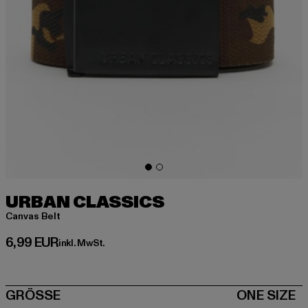
URBAN CLASSICS
Canvas Belt
Derzeitiger Preis: 6,99 EUR
6,99 EUR
inkl. MwSt.
SIZE
GRÖSSE
ONE SIZE