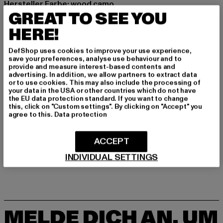
Hersteller Farbe: wood camo
GREAT TO SEE YOU
Materialzusammensetzung: 100% Polyester
Art.Nr: TB305-00396
HERE!
DefShop uses cookies to improve your use experience,
Hersteller: TB International GmbH |
info@tbint.de
save your preferences, analyse use behaviour and to
Dr.-Robert-Murjahn-Straße 7 | 64372 Ober-Ramstadt |
provide and measure interest-based contents and
advertising. In addition, we allow partners to extract data
DE
or to use cookies. This may also include the processing of
your data in the USA or other countries which do not have
the EU data protection standard. If you want to change
this, click on "Custom settings". By clicking on "Accept" you
GRÖSSE & PASSFORM
agree to this.
Data protection
LIEFERUNG & RÜCKGABE
ACCEPT
INDIVIDUAL SETTINGS
MELDE DICH AN, UM