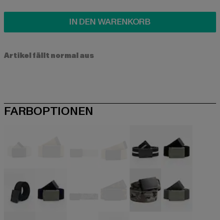
IN DEN WARENKORB
Artikel fällt normal aus
FARBOPTIONEN
beige
beige
beige
beige
schwarz
schwarz
schwarz
blau
camouflage
camouflage
camouflage
grau