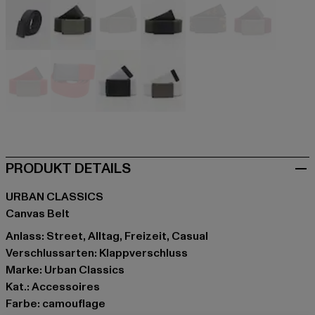
grau
grau
olive
olive
rot
rot
rot
rot
weiß
weiß
PRODUKT DETAILS
URBAN CLASSICS
Canvas Belt
Anlass: Street, Alltag, Freizeit, Casual
Verschlussarten: Klappverschluss
Marke: Urban Classics
Kat.: Accessoires
Farbe: camouflage