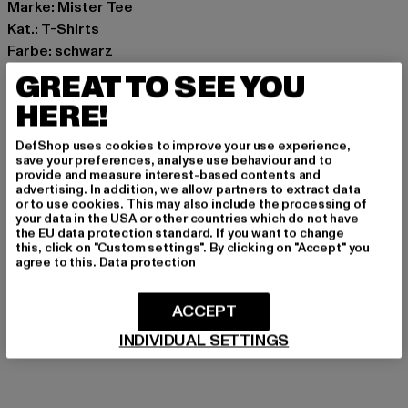
Marke: Mister Tee
Kat.: T-Shirts
Farbe: schwarz
Hersteller Farbe: black
GREAT TO SEE YOU
Materialzusammensetzung: 100% Baumwolle
HERE!
Art.Nr: MT4008-00007
DefShop uses cookies to improve your use experience,
Hersteller: TB International GmbH |
info@tbint.de
save your preferences, analyse use behaviour and to
provide and measure interest-based contents and
Dr.-Robert-Murjahn-Straße 7 | 64372 Ober-Ramstadt |
advertising. In addition, we allow partners to extract data
DE
or to use cookies. This may also include the processing of
your data in the USA or other countries which do not have
the EU data protection standard. If you want to change
this, click on "Custom settings". By clicking on "Accept" you
agree to this.
Data protection
GRÖSSE & PASSFORM
PFLEGEHINWEISE
ACCEPT
INDIVIDUAL SETTINGS
LIEFERUNG & RÜCKGABE