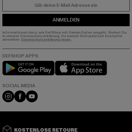
E-MAIL
ANMELDEN
Informationen dazu, wie DefShop mit Deinen Daten umgeht, findest Du
in unserer Datenschutzerklärung. Du kannst Dich jederzeit kostenfei
abmelden.
Datenschutzerklärung lesen.
Play market
App store
Instagram
Facebook
YouTube
KOSTENLOSE RETOURE