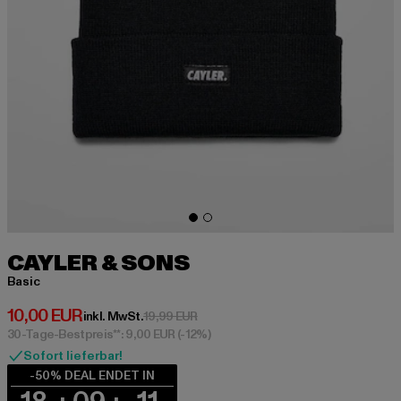
CAYLER & SONS
Basic
Derzeitiger Preis: 10,00 EUR
10,00 EUR
Aktionspreis: 19,99 EUR
inkl. MwSt.
19,99 EUR
30-Tage-Bestpreis**: 9,00 EUR
(-12%)
Sofort lieferbar!
-50% DEAL ENDET IN