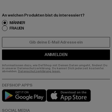
An welchen Produkten bist du interessiert?
MÄNNER
FRAUEN
E-MAIL
ANMELDEN
Informationen dazu, wie DefShop mit Deinen Daten umgeht, findest Du
in unserer Datenschutzerklärung. Du kannst Dich jederzeit kostenfei
abmelden.
Datenschutzerklärung lesen.
Play market
App store