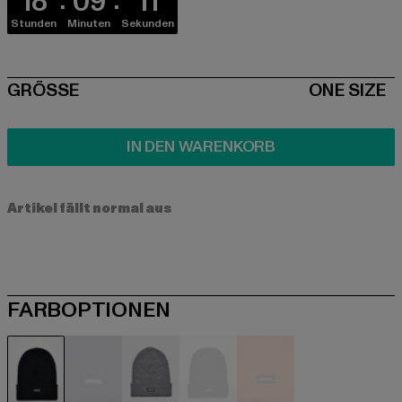
18
09
10
Stunden
Minuten
Sekunden
SIZE
GRÖSSE
ONE SIZE
IN DEN WARENKORB
Artikel fällt normal aus
FARBOPTIONEN