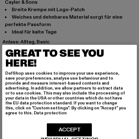
Cayler & Sons
Breite Krempe mit Logo-Patch
Weiches und dehnbares Material sorgt für eine
perfekte Passform
Ideal für kalte Tage
Anlass: Alltag, Basic
Marke: Cayler & Sons
GREAT TO SEE YOU
Kat.: Beanies
HERE!
Farbe: schwarz
Hersteller Farbe: black
DefShop uses cookies to improve your use experience,
save your preferences, analyse use behaviour and to
Materialzusammensetzung: 100% Polyacryl
provide and measure interest-based contents and
Art.Nr: CS3000-00007
advertising. In addition, we allow partners to extract data
or to use cookies. This may also include the processing of
your data in the USA or other countries which do not have
Hersteller: TB International GmbH |
info@tbint.de
the EU data protection standard. If you want to change
this, click on "Custom settings". By clicking on "Accept" you
Dr.-Robert-Murjahn-Straße 7 | 64372 Ober-Ramstadt |
agree to this.
Data protection
DE
ACCEPT
GRÖSSE & PASSFORM