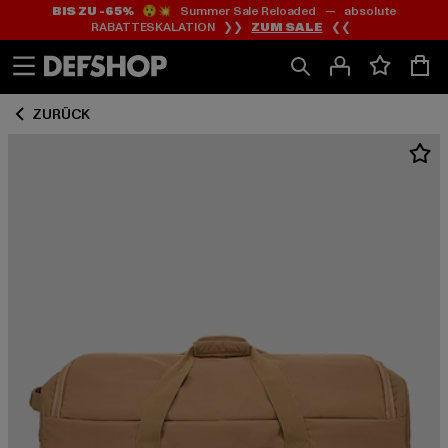
BIS ZU -65%
😲💥 Summer Sale Reloaded — absolute
Zum
Zum
RABATTESKALATION ❯❯
ZUM SALE
❮❮
Inhalt
Fußzeile
springen
springen
ZURÜCK