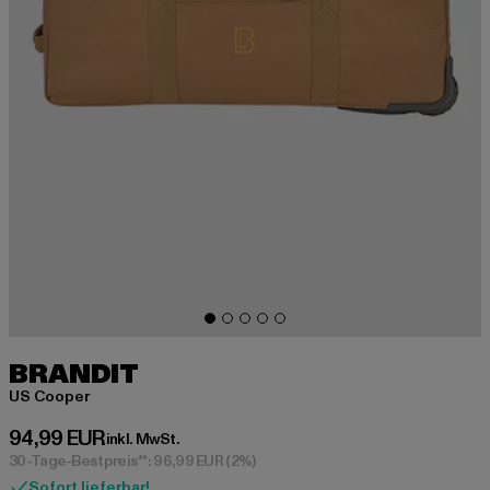
BRANDIT
US Cooper
Derzeitiger Preis: 94,99 EUR
94,99 EUR
inkl. MwSt.
30-Tage-Bestpreis**: 96,99 EUR
(2%)
Sofort lieferbar!