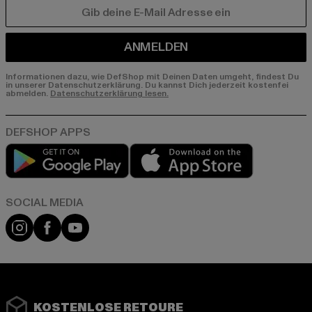
E-MAIL
ANMELDEN
Informationen dazu, wie DefShop mit Deinen Daten umgeht, findest Du
in unserer Datenschutzerklärung. Du kannst Dich jederzeit kostenfei
abmelden.
Datenschutzerklärung lesen.
Play market
App store
Instagram
Facebook
YouTube
KOSTENLOSE RETOURE