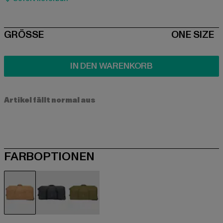
SIZE
GRÖSSE
ONE SIZE
IN DEN WARENKORB
Artikel fällt normal aus
FARBOPTIONEN
beige
schwarz
olive