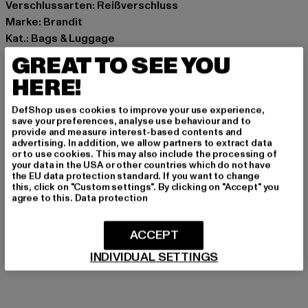
Verschlussarten: Reißverschluss
Marke: Brandit
Kat.: Bags & Luggage
Farbe: beige
GREAT TO SEE YOU
Hersteller Farbe: camel
HERE!
Materialzusammensetzung: 100% Polyester
Art.Nr: BD8118-00804
DefShop uses cookies to improve your use experience,
save your preferences, analyse use behaviour and to
provide and measure interest-based contents and
Hersteller: Brandit Textil GmbH |
info@brandit-wear.com
advertising. In addition, we allow partners to extract data
Spichernstraße 6a | 50672 Köln | DE
or to use cookies. This may also include the processing of
your data in the USA or other countries which do not have
the EU data protection standard. If you want to change
this, click on "Custom settings". By clicking on "Accept" you
agree to this.
Data protection
GRÖSSE & PASSFORM
PFLEGEHINWEISE
ACCEPT
INDIVIDUAL SETTINGS
LIEFERUNG & RÜCKGABE