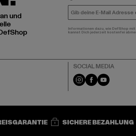
E-MAIL
 an und
elle
Informationen dazu, wie DefShop mit 
 DefShop
kannst Dich jederzeit kostenfei abme
e
Instagram
Facebook
YouTube
REISGARANTIE
SICHERE BEZAHLUNG