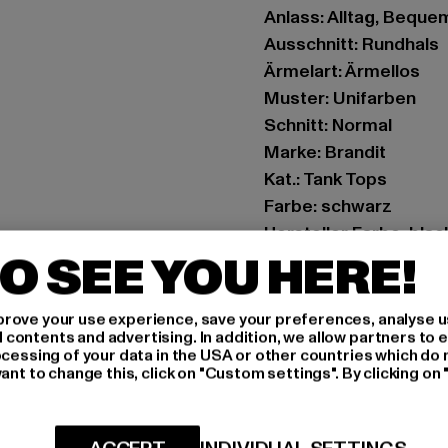
Anlass: Alltag, Bequem,
Ausschnitt: Rundhals
Ärmelart: Ärmellos
Muster: Unifarben
Schnitt: Normal
Marke: Brandit
Kat.: Tank Tops
Farbe: schwarz
Hersteller Farbe: blac
O SEE YOU HERE!
Materialzusammense
Art.Nr: BD4206-0000
rove your use experience, save your preferences, analyse u
ontents and advertising. In addition, we allow partners to e
Hersteller: Brandit Te
ocessing of your data in the USA or other countries which do 
Spichernstraße 6a | 5
ant to change this, click on "Custom settings". By clicking on 
GRÖSSE 