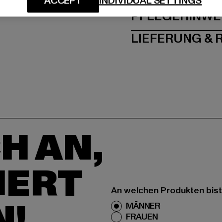
ACCEPT
INDIVIDUAL SETTINGS
PFLEGEHINWE
LIEFERUNG &
H AN,
IERT
An welchen Produkten bist
N!
MÄNNER
FRAUEN