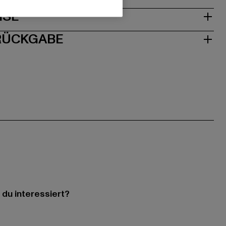
ISE
 RÜCKGABE
 du interessiert?