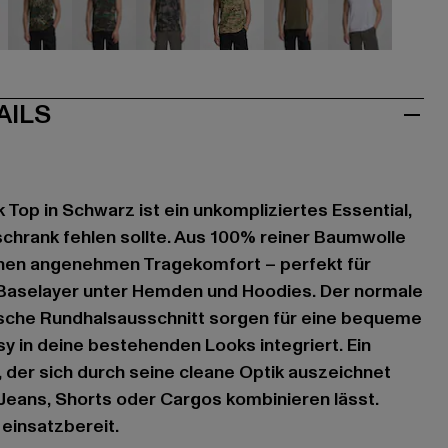
mouflage
camouflage
camouflage
camouflage
camouflage
olive
weiß
AILS
 Top in Schwarz ist ein unkompliziertes Essential,
schrank fehlen sollte. Aus 100% reiner Baumwolle
einen angenehmen Tragekomfort – perfekt für
Baselayer unter Hemden und Hoodies. Der normale
sische Rundhalsausschnitt sorgen für eine bequeme
sy in deine bestehenden Looks integriert. Ein
r, der sich durch seine cleane Optik auszeichnet
Jeans, Shorts oder Cargos kombinieren lässt.
 einsatzbereit.