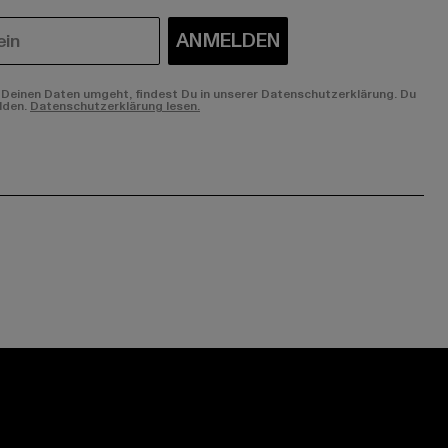
ANMELDEN
Deinen Daten umgeht, findest Du in unserer Datenschutzerklärung. Du
lden.
Datenschutzerklärung lesen.