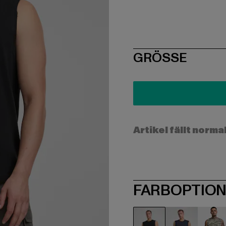
SIZE
GRÖSSE
Artikel fällt norma
FARBOPTIO