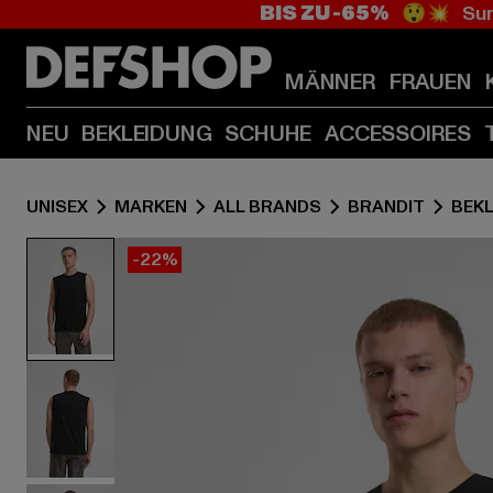
BIS ZU -65%
😲💥 Sum
MÄNNER
FRAUEN
NEU
BEKLEIDUNG
SCHUHE
ACCESSOIRES
UNISEX
MARKEN
ALL BRANDS
BRANDIT
BEK
-22%