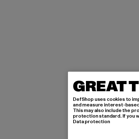
GREAT T
DefShop uses cookies to imp
and measure interest-based c
This may also include the pr
protection standard. If you w
Data protection