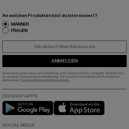
An welchen Produkten bist du interessiert?
MÄNNER
FRAUEN
E-MAIL
ANMELDEN
Informationen dazu, wie DefShop mit Deinen Daten umgeht, findest Du
in unserer Datenschutzerklärung. Du kannst Dich jederzeit kostenfei
abmelden.
Datenschutzerklärung lesen.
Play market
App store