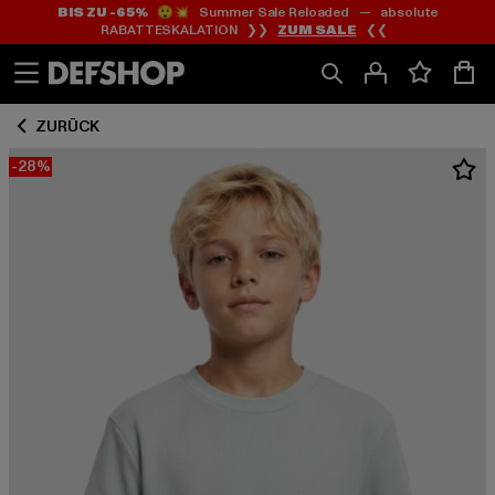
BIS ZU -65%
😲💥 Summer Sale Reloaded — absolute
Zum
Zum
RABATTESKALATION ❯❯
ZUM SALE
❮❮
Inhalt
Fußzeile
springen
springen
ZURÜCK
-28%