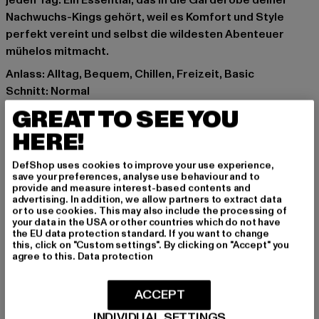
jeden Tag. Ein Essential, das in die Garderobe deiner
Nachwuchs-Kings gehört, weil es Komfort und Style
perfekt vereint und selbst die wildesten Abenteuer
mühelos mitmacht.
Anlass: Alltag, Bequem, Chillen, Freizeit, Basic
Schnitt: Normal
Marke: Urban Classics
GREAT TO SEE YOU
Kat.: T-Shirts
HERE!
Farbe: grün
Hersteller Farbe: frostmint
DefShop uses cookies to improve your use experience,
Materialzusammensetzung: 100% Baumwolle
save your preferences, analyse use behaviour and to
provide and measure interest-based contents and
Art.Nr: UCK6676-14067
advertising. In addition, we allow partners to extract data
or to use cookies. This may also include the processing of
your data in the USA or other countries which do not have
Hersteller: TB International GmbH |
info@tbint.de
the EU data protection standard. If you want to change
Dr.-Robert-Murjahn-Straße 7 | 64372 Ober-Ramstadt |
this, click on "Custom settings". By clicking on "Accept" you
agree to this.
Data protection
DE
ACCEPT
GRÖSSE & PASSFORM
INDIVIDUAL SETTINGS