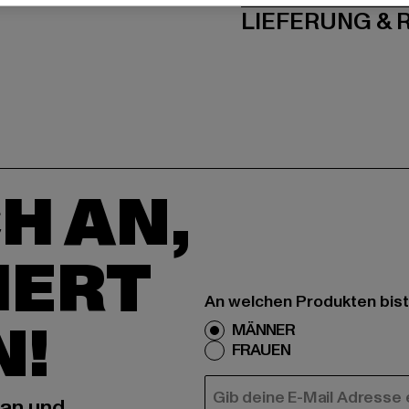
LIEFERUNG &
H AN,
IERT
An welchen Produkten bist
N!
MÄNNER
FRAUEN
E-MAIL
 an und