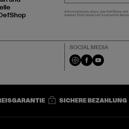
elle
Informationen dazu, wie DefShop mit 
 DefShop
kannst Dich jederzeit kostenfei abme
e
Instagram
Facebook
YouTube
REISGARANTIE
SICHERE BEZAHLUNG