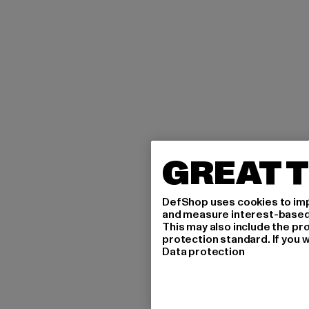
GREAT T
DefShop uses cookies to imp
and measure interest-based c
This may also include the pr
protection standard. If you w
Data protection