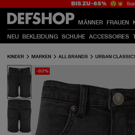
BIS ZU -65%
😲💥 Sum
MÄNNER
FRAUEN
NEU
BEKLEIDUNG
SCHUHE
ACCESSOIRES
KINDER
MARKEN
ALL BRANDS
URBAN CLASSIC
-60%