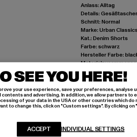
Anlass: Alltag
Details: Gesäßtasche
Schnitt: Normal
Marke: Urban Classic
Kat.: Denim Shorts
Farbe: schwarz
Hersteller Farbe: bla
Materialzusammenset
O SEE YOU HERE!
Art.Nr: UCK4156-007
Hersteller: TB Intern
rove your use experience, save your preferences, analyse u
ontents and advertising. In addition, we allow partners to e
Dr.-Robert-Murjahn-S
ocessing of your data in the USA or other countries which do 
ant to change this, click on "Custom settings". By clicking on 
GRÖSSE 
ACCEPT
INDIVIDUAL SETTINGS
PFLEGEHINWE