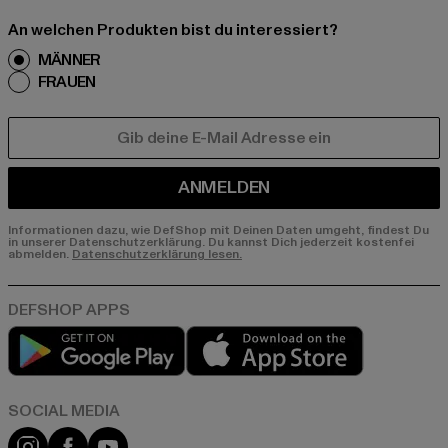
An welchen Produkten bist du interessiert?
MÄNNER
FRAUEN
E-MAIL
ANMELDEN
Informationen dazu, wie DefShop mit Deinen Daten umgeht, findest Du
in unserer Datenschutzerklärung. Du kannst Dich jederzeit kostenfei
abmelden.
Datenschutzerklärung lesen.
Play market
App store
Instagram
Facebook
YouTube