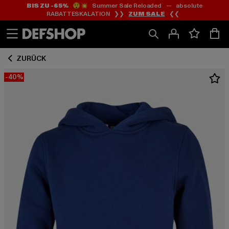
BIS ZU -65%
😲💥 Summer Sale Reloaded — absolute
Zum
Zum
RABATTESKALATION ❯❯
ZUM SALE
❮❮
Inhalt
Fußzeile
springen
springen
ZURÜCK
-40%