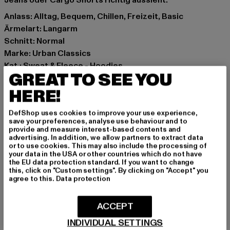
Jeans oder Cargo Shorts richtig aussieht.
Anlass: Alltag, Bequem, Chillen, Freizeit, Basic
Ärmelart: Langarm
Schnitt: Normal
Marke: Urban Classics
Kat.: Sweat & Fleece - Hoodies
GREAT TO SEE YOU
Farbe: blau
Hersteller Farbe: spaceblue
HERE!
Materialzusammensetzung: 65% Baumwolle, 35%
DefShop uses cookies to improve your use experience,
Polyester
save your preferences, analyse use behaviour and to
Art.Nr: UCK1592-04008
provide and measure interest-based contents and
advertising. In addition, we allow partners to extract data
or to use cookies. This may also include the processing of
Hersteller: TB International GmbH |
info@tbint.de
your data in the USA or other countries which do not have
the EU data protection standard. If you want to change
Dr.-Robert-Murjahn-Straße 7 | 64372 Ober-Ramstadt |
this, click on "Custom settings". By clicking on "Accept" you
DE
agree to this.
Data protection
ACCEPT
GRÖSSE & PASSFORM
INDIVIDUAL SETTINGS