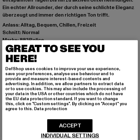
entspannten Tagen bis hin zu aktiven Unternehmungen.
Ein echter Allrounder, der durch seine schlichte Eleganz
überzeugt und immer den richtigen Ton trifft.
Anlass: Alltag, Bequem, Chillen, Freizeit
Schnitt: Normal
Marke: 883Police
GREAT TO SEE YOU
Kat.: Oberteile
Farbe: schwarz
HERE!
Hersteller Farbe: black
DefShop uses cookies to improve your use experience,
Materialzusammensetzung: 100% Baumwolle
save your preferences, analyse use behaviour and to
Art.Nr: 0008579-00007
provide and measure interest-based contents and
advertising. In addition, we allow partners to extract data
or to use cookies. This may also include the processing of
Hersteller: Zabou House |
Krishna@zabou.co.uk
your data in the USA or other countries which do not have
the EU data protection standard. If you want to change
Shelley Road, Ashton-on-Ribble | PR2 2ZH Lancashire |
this, click on "Custom settings". By clicking on "Accept" you
GB
agree to this.
Data protection
ACCEPT
GRÖSSE & PASSFORM
INDIVIDUAL SETTINGS