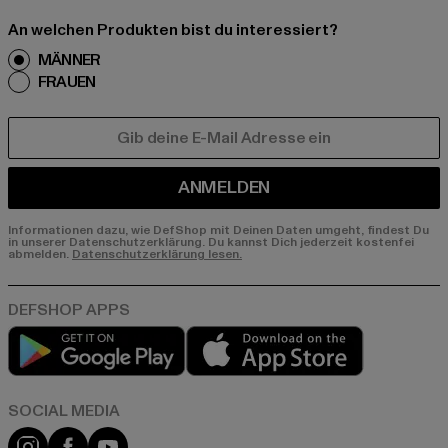
An welchen Produkten bist du interessiert?
MÄNNER
FRAUEN
E-MAIL
ANMELDEN
Informationen dazu, wie DefShop mit Deinen Daten umgeht, findest Du
in unserer Datenschutzerklärung. Du kannst Dich jederzeit kostenfei
abmelden.
Datenschutzerklärung lesen.
Play market
App store
Instagram
Facebook
YouTube