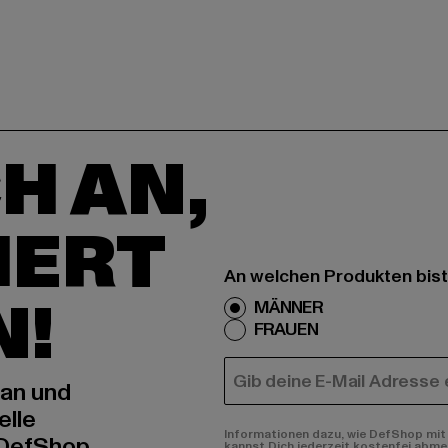
H AN,
IERT
An welchen Produkten bist
N!
MÄNNER
FRAUEN
E-MAIL
 an und
elle
Informationen dazu, wie DefShop mit 
 DefShop
kannst Dich jederzeit kostenfei abme