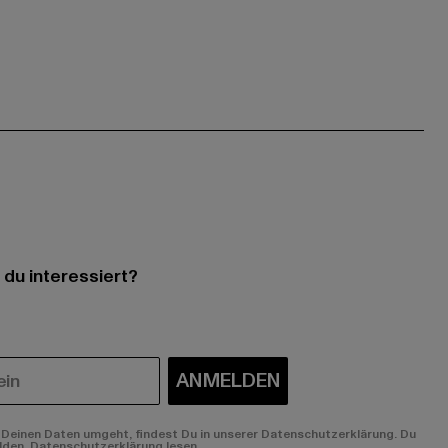
 du interessiert?
ANMELDEN
Deinen Daten umgeht, findest Du in unserer Datenschutzerklärung. Du
lden.
Datenschutzerklärung lesen.