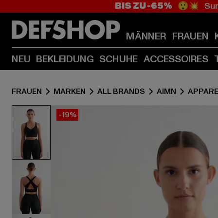
BIS ZU -65%
😲💥 Sum
MÄNNER
FRAUEN
NEU
BEKLEIDUNG
SCHUHE
ACCESSOIRES
FRAUEN
MARKEN
ALL BRANDS
AIMN
APPARE
-19%