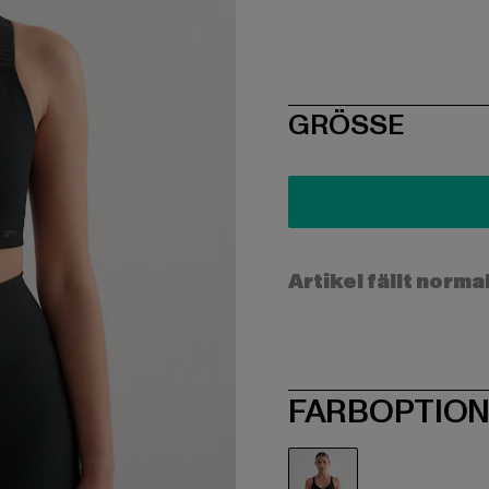
SIZE
GRÖSSE
Artikel fällt norma
FARBOPTIO