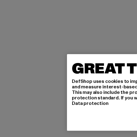
GREAT T
DefShop uses cookies to imp
and measure interest-based c
This may also include the pr
protection standard. If you w
Data protection