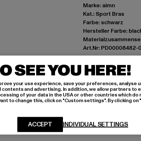
Marke: aimn
Kat.: Sport Bras
Farbe: schwarz
Hersteller Farbe: blac
Materialzusammenset
Art.Nr: PD00008482-
O SEE YOU HERE!
Hersteller: Urban Sty
agentur@urbanstyle
Schanzenstraße 41 | 5
rove your use experience, save your preferences, analyse u
ontents and advertising. In addition, we allow partners to e
ocessing of your data in the USA or other countries which do 
ant to change this, click on "Custom settings". By clicking on 
GRÖSSE 
PFLEGEHINWE
ACCEPT
INDIVIDUAL SETTINGS
LIEFERUNG &