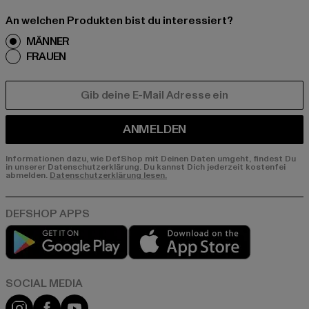
An welchen Produkten bist du interessiert?
MÄNNER
FRAUEN
E-MAIL
ANMELDEN
Informationen dazu, wie DefShop mit Deinen Daten umgeht, findest Du
in unserer Datenschutzerklärung. Du kannst Dich jederzeit kostenfei
abmelden.
Datenschutzerklärung lesen.
Play market
App store
Instagram
Facebook
YouTube