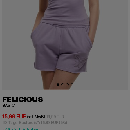
FELICIOUS
BASIC
Derzeitiger Preis: 15,99 EUR
15,99 EUR
Aktionspreis: 19,99 EUR
inkl. MwSt.
19,99 EUR
30-Tage-Bestpreis**: 16,99 EUR
(5%)
Sofort lieferbar!