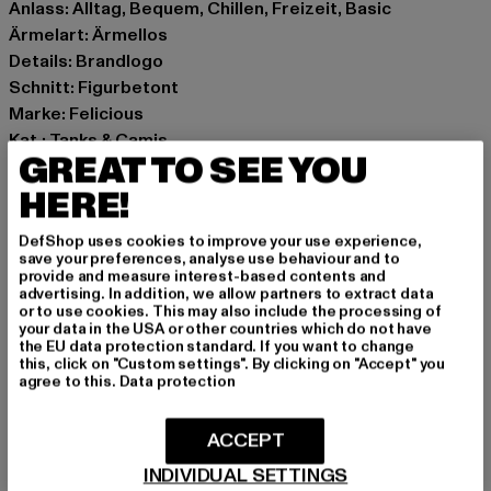
Anlass: Alltag, Bequem, Chillen, Freizeit, Basic
Ärmelart: Ärmellos
Details: Brandlogo
Schnitt: Figurbetont
Marke: Felicious
Kat.: Tanks & Camis
GREAT TO SEE YOU
Farbe: violet
Hersteller Farbe: violet
HERE!
Materialzusammensetzung: 90% Baumwolle, 10%
DefShop uses cookies to improve your use experience,
Elasthan
save your preferences, analyse use behaviour and to
Art.Nr: PD00007259-03353
provide and measure interest-based contents and
advertising. In addition, we allow partners to extract data
or to use cookies. This may also include the processing of
Hersteller: Urban Styles Agency GmbH & Co. KG |
your data in the USA or other countries which do not have
the EU data protection standard. If you want to change
agentur@urbanstylesagency.com
this, click on "Custom settings". By clicking on "Accept" you
Schanzenstraße 41 | 51063 Köln | DE
agree to this.
Data protection
ACCEPT
GRÖSSE & PASSFORM
INDIVIDUAL SETTINGS