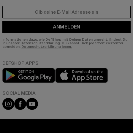
E-MAIL
ANMELDEN
Informationen dazu, wie DefShop mit Deinen Daten umgeht, findest Du
in unserer Datenschutzerklärung. Du kannst Dich jederzeit kostenfei
abmelden.
Datenschutzerklärung lesen.
Play market
App store
Instagram
Facebook
YouTube