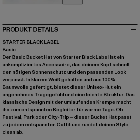
schwarz
blau
rot
weiß
PRODUKT DETAILS
STARTER BLACK LABEL
Basic
Der Basic Bucket Hat von Starter Black Label ist ein
unkompliziertes Accessoire, das deinem Kopf schnell
den nötigen Sonnenschutz und den passenden Look
verpasst. In klarem Weiß gehalten und aus 100%
Baumwolle gefertigt, bietet dieser Unisex-Hut ein
angenehmes Tragegefühl und eine leichte Struktur. Das
klassische Design mit der umlaufenden Krempe macht
ihn zum entspannten Begleiter für warme Tage. Ob
Festival, Park oder City-Trip – dieser Bucket Hat passt
zu jedem entspannten Outfit und rundet deinen Style
clean ab.