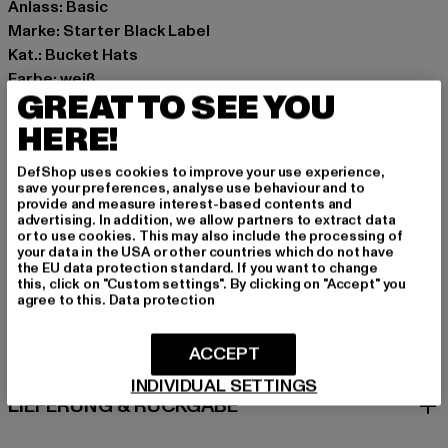
Anlass: Basic
Marke: Starter Black Label
Kat.: Bucket Hats
Farbe: weiß
GREAT TO SEE YOU
Hersteller Farbe: white
Materialzusammensetzung: 100% Baumwolle
HERE!
Art.Nr: ST255-00220
DefShop uses cookies to improve your use experience,
save your preferences, analyse use behaviour and to
Hersteller: TB International GmbH |
info@tbint.de
provide and measure interest-based contents and
advertising. In addition, we allow partners to extract data
Dr.-Robert-Murjahn-Straße 7 | 64372 Ober-Ramstadt |
or to use cookies. This may also include the processing of
DE
your data in the USA or other countries which do not have
the EU data protection standard. If you want to change
this, click on "Custom settings". By clicking on "Accept" you
agree to this.
Data protection
GRÖSSE & PASSFORM
ACCEPT
PFLEGEHINWEISE
INDIVIDUAL SETTINGS
LIEFERUNG & RÜCKGABE