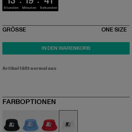
13
19
41
Stunden
Minuten
Sekunden
SIZE
GRÖSSE
ONE SIZE
IN DEN WARENKORB
Artikel fällt normal aus
FARBOPTIONEN