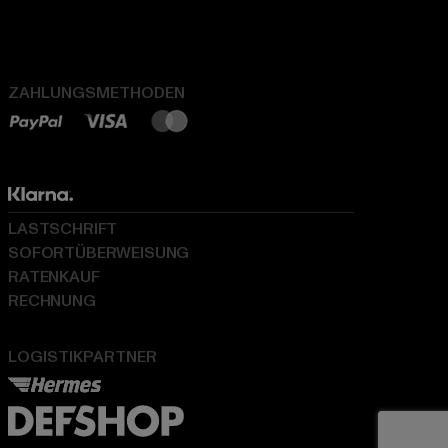
ZAHLUNGSMETHODEN
LASTSCHRIFT
SOFORTÜBERWEISUNG
RATENKAUF
RECHNUNG
LOGISTIKPARTNER