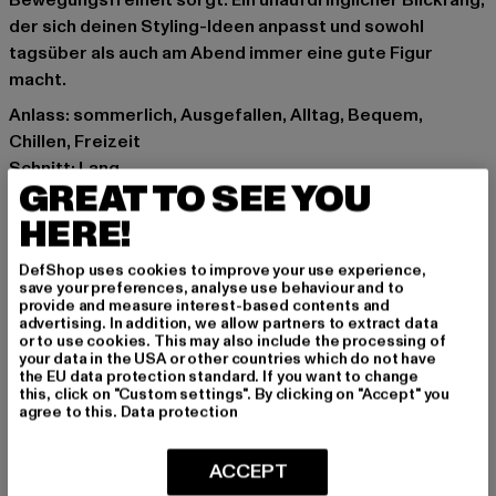
Bewegungsfreiheit sorgt. Ein unaufdringlicher Blickfang,
der sich deinen Styling-Ideen anpasst und sowohl
tagsüber als auch am Abend immer eine gute Figur
macht.
Anlass: sommerlich, Ausgefallen, Alltag, Bequem,
Chillen, Freizeit
Schnitt: Lang
GREAT TO SEE YOU
Marke: Cloud5ive
Kat.: Bekleidung
HERE!
Farbe: schwarz, beige
DefShop uses cookies to improve your use experience,
Hersteller Farbe: black
save your preferences, analyse use behaviour and to
Materialzusammensetzung: 95% Polyester, 5% Elasthan
provide and measure interest-based contents and
advertising. In addition, we allow partners to extract data
Art.Nr: CL6140-00007
or to use cookies. This may also include the processing of
your data in the USA or other countries which do not have
the EU data protection standard. If you want to change
Hersteller: Styleboom Textilhandels GmbH & Co. KG |
this, click on "Custom settings". By clicking on "Accept" you
info@77onlineshop.eu
agree to this.
Data protection
Am Kapellhof 22 | 47608 Geldern | DE
ACCEPT