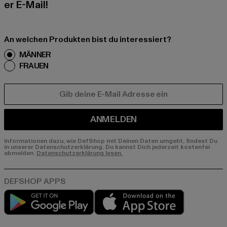
er E-Mail!
An welchen Produkten bist du interessiert?
MÄNNER
FRAUEN
E-MAIL
ANMELDEN
Informationen dazu, wie DefShop mit Deinen Daten umgeht, findest Du
in unserer Datenschutzerklärung. Du kannst Dich jederzeit kostenfei
abmelden.
Datenschutzerklärung lesen.
Play market
App store