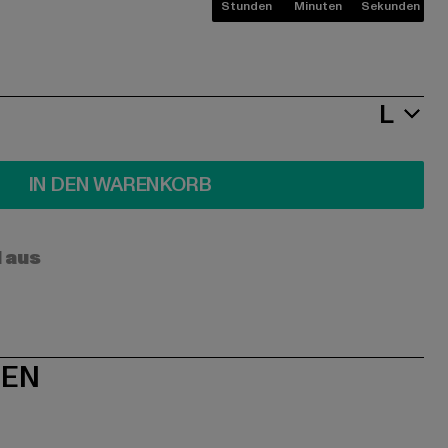
Stunden
Minuten
Sekunden
L
IN DEN WARENKORB
l aus
NEN