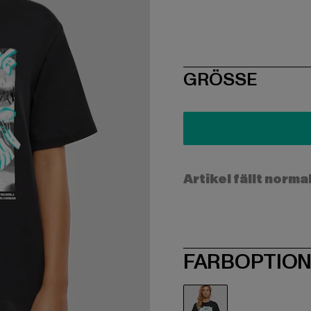
SIZE
GRÖSSE
Artikel fällt norma
FARBOPTIO