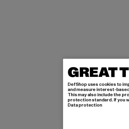
GREAT T
DefShop uses cookies to imp
and measure interest-based c
This may also include the pr
protection standard. If you w
Data protection