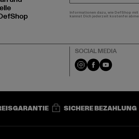
elle
Informationen dazu, wie DefShop mit 
 DefShop
kannst Dich jederzeit kostenfei abme
e
Instagram
Facebook
YouTube
REISGARANTIE
SICHERE BEZAHLUNG