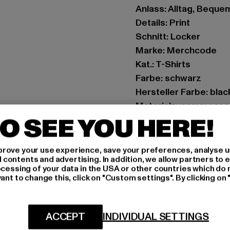
Anlass: Alltag, Bequem,
Details: Print
Schnitt: Locker
Marke: Merchcode
Kat.: T-Shirts
Farbe: schwarz
Hersteller Farbe: blac
Materialzusammense
O SEE YOU HERE!
Art.Nr: MC1263-0000
Hersteller: TB Intern
rove your use experience, save your preferences, analyse u
ontents and advertising. In addition, we allow partners to e
Dr.-Robert-Murjahn-S
ocessing of your data in the USA or other countries which do 
ant to change this, click on "Custom settings". By clicking on 
GRÖSSE 
ACCEPT
INDIVIDUAL SETTINGS
PFLEGEHINWE