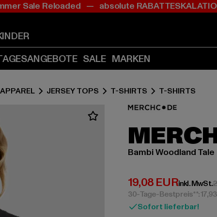
mer Sale Reloaded — absolute RABATTESKALAT
Zum
Zum
Inhalt
Fußzeile
springen
springen
KINDER
(Enter
(Enter
drücken)
drücken)
TAGESANGEBOTE
SALE
MARKEN
APPAREL
JERSEY TOPS
T-SHIRTS
T-SHIRTS
MERC
Bambi Woodland Tale
Derzeitiger Preis:
19,08 EUR
inkl. MwSt.
2
30-Tage-Bestpreis**: 17,9
Sofort lieferbar!