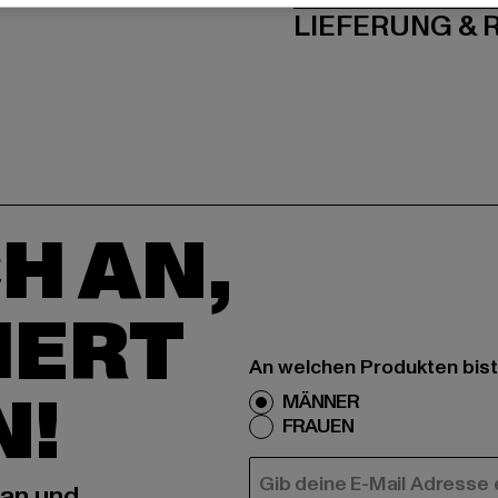
LIEFERUNG &
H AN,
IERT
An welchen Produkten bist
N!
MÄNNER
FRAUEN
E-MAIL
 an und