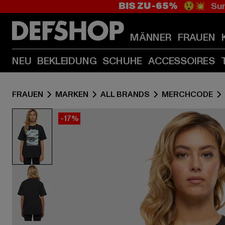
BIS ZU -65%
😲💥 Sum
MÄNNER
FRAUEN
NEU
BEKLEIDUNG
SCHUHE
ACCESSOIRES
FRAUEN
MARKEN
ALL BRANDS
MERCHCODE
-17%