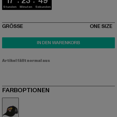
17
23
49
Stunden
Minuten
Sekunden
SIZE
GRÖSSE
ONE SIZE
IN DEN WARENKORB
Artikel fällt normal aus
FARBOPTIONEN