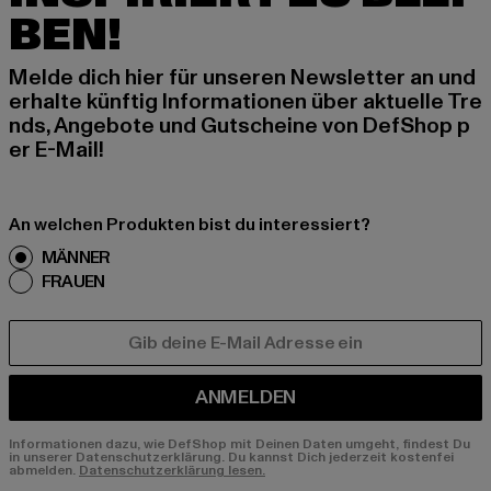
BEN!
Melde dich hier für unseren Newsletter an und
erhalte künftig Informationen über aktuelle Tre
nds, Angebote und Gutscheine von DefShop p
er E-Mail!
An welchen Produkten bist du interessiert?
MÄNNER
FRAUEN
E-MAIL
ANMELDEN
Informationen dazu, wie DefShop mit Deinen Daten umgeht, findest Du
in unserer Datenschutzerklärung. Du kannst Dich jederzeit kostenfei
abmelden.
Datenschutzerklärung lesen.