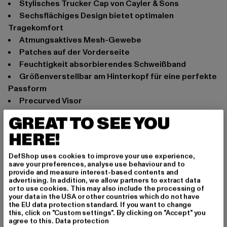
Stylisches Trucker Cap von Cayler & Sons
Sechsflächiges Design bietet optimalen
Tragekomfort
Atmungsaktives Mesh-Gewebe
Patches auf der Vorderseite
Feuchtigkeit absorbierendes Schweißband
Größenverstellbar am Hinterkopf für eine perfekte
Passform
Precurved Visor
Anlass: Alltag, Freizeit
GREAT TO SEE YOU
Verschlussarten: Buttonstrap
HERE!
Marke: Cayler & Sons
Kat.: Trucker
DefShop uses cookies to improve your use experience,
save your preferences, analyse use behaviour and to
Farbe: schwarz
provide and measure interest-based contents and
Hersteller Farbe: black/mc
advertising. In addition, we allow partners to extract data
or to use cookies. This may also include the processing of
Materialzusammensetzung: 100% Polyester, 100%
your data in the USA or other countries which do not have
Baumwolle
the EU data protection standard. If you want to change
this, click on "Custom settings". By clicking on "Accept" you
Art.Nr: CS3011-01193
agree to this.
Data protection