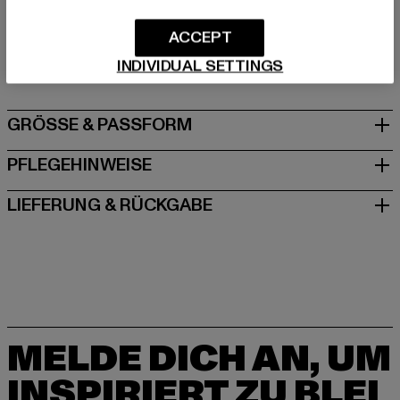
Hersteller: TB International GmbH |
info@tbint.de
ACCEPT
Dr.-Robert-Murjahn-Straße 7 | 64372 Ober-Ramstadt |
DE
INDIVIDUAL SETTINGS
GRÖSSE & PASSFORM
PFLEGEHINWEISE
LIEFERUNG & RÜCKGABE
MELDE DICH AN, UM
INSPIRIERT ZU BLEI