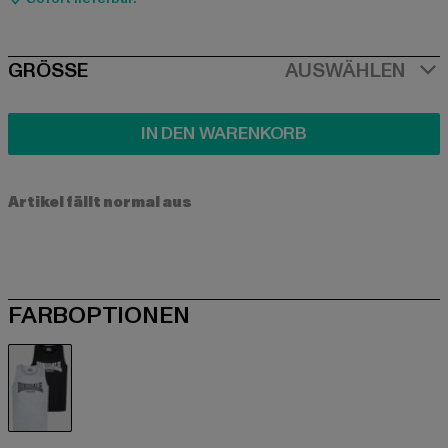
SIZE
GRÖSSE
AUSWÄHLEN
IN DEN WARENKORB
Artikel fällt normal aus
FARBOPTIONEN
grau