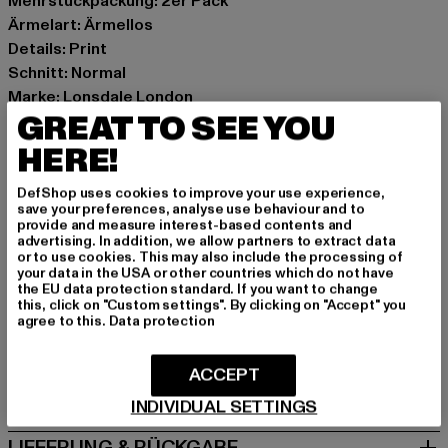
Mehrstückpackung: 2er Pack
Ärmelart: Ärmellos
Details: Print
Schnitt: Normal
Marke: Lonsdale London
GREAT TO SEE YOU
Kat.: Tank Tops
Farbe: grau, schwarz
HERE!
Hersteller Farbe: black/marl grey
Materialzusammensetzung: 100% Baumwolle
DefShop uses cookies to improve your use experience,
save your preferences, analyse use behaviour and to
Art.Nr: 117742-16197
provide and measure interest-based contents and
advertising. In addition, we allow partners to extract data
or to use cookies. This may also include the processing of
Hersteller: Punch GmbH |
info@punch-gmbh.de
your data in the USA or other countries which do not have
Im Taubental 15a | 41468 Neuss | DE
the EU data protection standard. If you want to change
this, click on "Custom settings". By clicking on "Accept" you
agree to this.
Data protection
GRÖSSE & PASSFORM
ACCEPT
PFLEGEHINWEISE
INDIVIDUAL SETTINGS