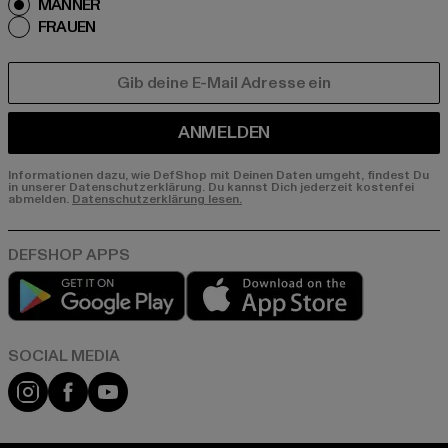
MÄNNER
FRAUEN
E-MAIL
ANMELDEN
Informationen dazu, wie DefShop mit Deinen Daten umgeht, findest Du
in unserer Datenschutzerklärung. Du kannst Dich jederzeit kostenfei
abmelden.
Datenschutzerklärung lesen.
Play market
App store
Instagram
Facebook
YouTube