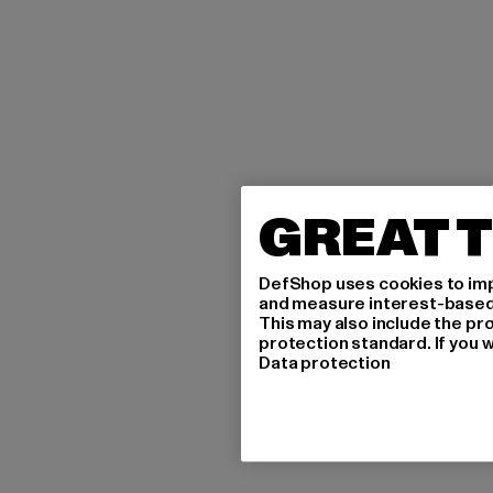
GREAT T
DefShop uses cookies to imp
and measure interest-based c
This may also include the pr
protection standard. If you w
Data protection