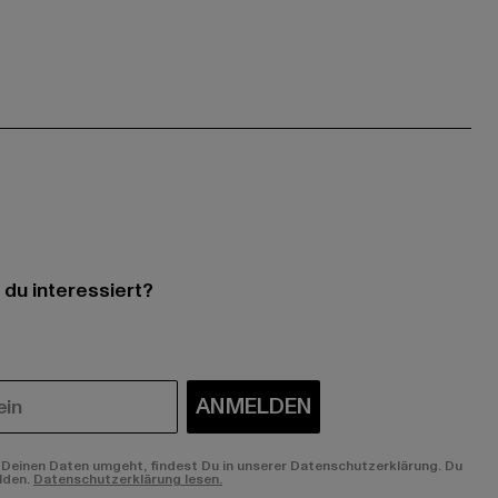
 du interessiert?
ANMELDEN
Deinen Daten umgeht, findest Du in unserer Datenschutzerklärung. Du
lden.
Datenschutzerklärung lesen.