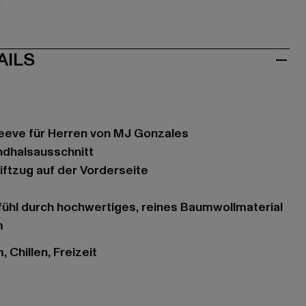
iß
AILS
leeve für Herren von MJ Gonzales
undhalsausschnitt
riftzug auf der Vorderseite
fühl durch hochwertiges, reines Baumwollmaterial
m
 Chillen, Freizeit