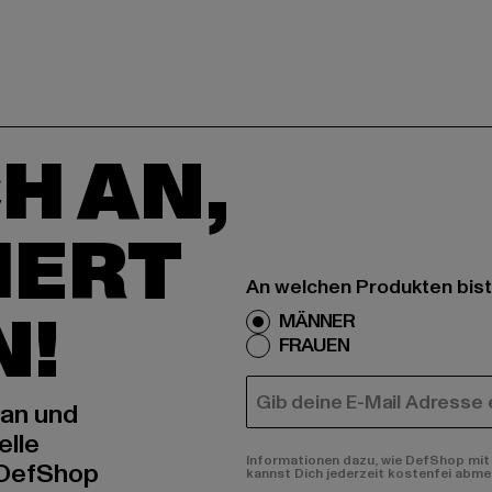
H AN,
IERT
An welchen Produkten bist
N!
MÄNNER
FRAUEN
E-MAIL
 an und
elle
Informationen dazu, wie DefShop mit 
 DefShop
kannst Dich jederzeit kostenfei abme