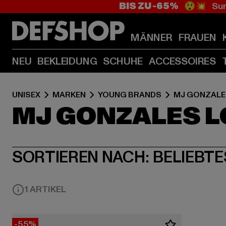
BIS ZU -65%
😲💥 Sum
MÄNNER
FRAUEN
NEU
BEKLEIDUNG
SCHUHE
ACCESSOIRES
UNISEX
MARKEN
YOUNG BRANDS
MJ GONZALE
MJ GONZALES 
SORTIEREN NACH:
BELIEBTE
1 ARTIKEL
-55%