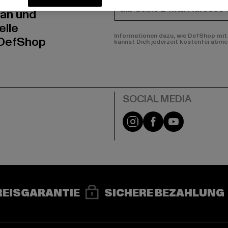
E-MAIL
 an und
elle
Informationen dazu, wie DefShop mit 
 DefShop
kannst Dich jederzeit kostenfei abme
e
Instagram
Facebook
YouTube
REISGARANTIE
SICHERE BEZAHLUNG