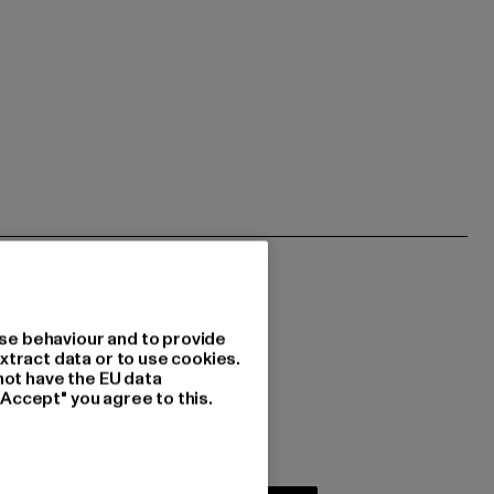
se behaviour and to provide
xtract data or to use cookies.
not have the EU data
 du interessiert?
"Accept" you agree to this.