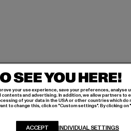
H AN,
O SEE YOU HERE!
rove your use experience, save your preferences, analyse u
IERT
ontents and advertising. In addition, we allow partners to e
ocessing of your data in the USA or other countries which do 
An welchen Produkten bist
ant to change this, click on "Custom settings". By clicking on 
N!
MÄNNER
FRAUEN
ACCEPT
INDIVIDUAL SETTINGS