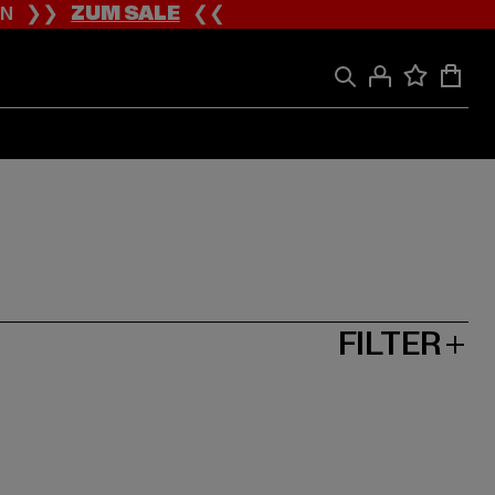
ION ❯❯
ZUM SALE
❮❮
FILTER