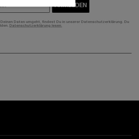
ANMELDEN
Deinen Daten umgeht, findest Du in unserer Datenschutzerklärung. Du
lden.
Datenschutzerklärung lesen.