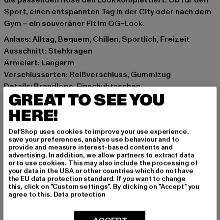
die passenden Hose den Look komplettiert. Ob für den
Sport, einen entspannten Tag in der City oder nach dem
Gym – ein souveräner Fit im OG-Look.
Anlass: Alltag, Bequem, Chillen, Sportlich, Freizeit
Ausschnitt: Stehkragen
Ärmelart: Langarm
Verschlussarten: Reißverschluss, Gummizug
Details: Brandlogo, Einschubtaschen
GREAT TO SEE YOU
Schnitt: Normal
Marke: Sergio Tacchini
HERE!
Kat.: Jogginganzüge
DefShop uses cookies to improve your use experience,
Farbe: blau
save your preferences, analyse use behaviour and to
Hersteller Farbe: navy/vintage indigo
provide and measure interest-based contents and
advertising. In addition, we allow partners to extract data
Materialzusammensetzung: 100% Polyester
or to use cookies. This may also include the processing of
Art.Nr: ST41157-22139
your data in the USA or other countries which do not have
the EU data protection standard. If you want to change
this, click on "Custom settings". By clicking on "Accept" you
Hersteller: Movin SARL |
help@sergiotacchini.com
agree to this.
Data protection
RN8 Quartier Rousselot 975 Terre de Granace | 13400
Aubagne | FR