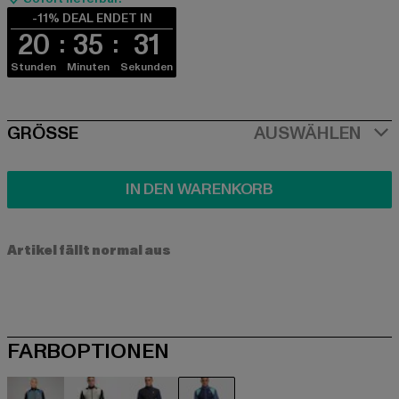
-11% DEAL ENDET IN
20
35
31
Stunden
Minuten
Sekunden
SIZE
GRÖSSE
AUSWÄHLEN
IN DEN WARENKORB
Artikel fällt normal aus
FARBOPTIONEN