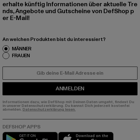
erhalte künftig Informationen über aktuelle Tre
nds, Angebote und Gutscheine von DefShop p
er E-Mail!
An welchen Produkten bist du interessiert?
MÄNNER
FRAUEN
E-MAIL
ANMELDEN
Informationen dazu, wie DefShop mit Deinen Daten umgeht, findest Du
in unserer Datenschutzerklärung. Du kannst Dich jederzeit kostenfei
abmelden.
Datenschutzerklärung lesen.
Play market
App store