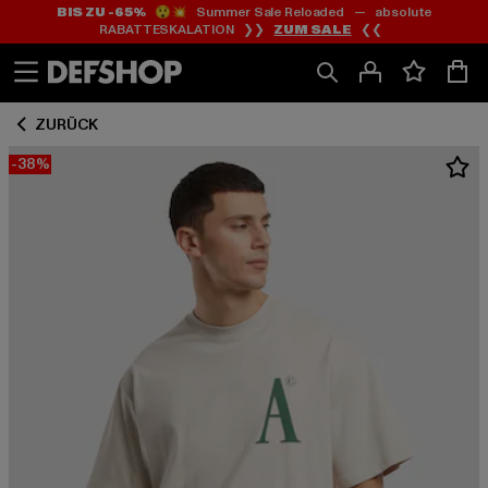
BIS ZU -65%
😲💥 Summer Sale Reloaded — absolute
Zum
Zum
RABATTESKALATION ❯❯
ZUM SALE
❮❮
Inhalt
Fußzeile
springen
springen
ZURÜCK
-38%