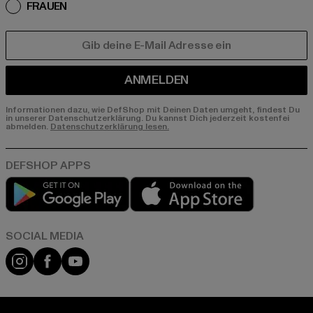
FRAUEN
E-MAIL
ANMELDEN
Informationen dazu, wie DefShop mit Deinen Daten umgeht, findest Du
in unserer Datenschutzerklärung. Du kannst Dich jederzeit kostenfei
abmelden.
Datenschutzerklärung lesen.
Play market
App store
Instagram
Facebook
YouTube