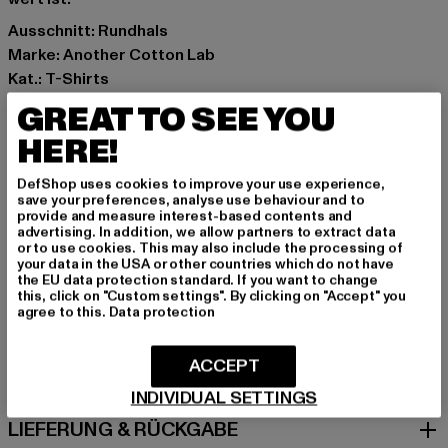
Ausschnitt: Rundhals
Marke: Another Cotton Lab
Kat.: T-Shirts
Farbe: beige
GREAT TO SEE YOU
Hersteller Farbe: beige
HERE!
Materialzusammensetzung: 100% Baumwolle
Art.Nr: PD00003440-00003
DefShop uses cookies to improve your use experience,
save your preferences, analyse use behaviour and to
provide and measure interest-based contents and
Hersteller: Urban Styles Agency GmbH & Co. KG |
advertising. In addition, we allow partners to extract data
agentur@urbanstylesagency.com
or to use cookies. This may also include the processing of
your data in the USA or other countries which do not have
Schanzenstraße 41 | 51063 Köln | DE
the EU data protection standard. If you want to change
this, click on "Custom settings". By clicking on "Accept" you
agree to this.
Data protection
GRÖSSE & PASSFORM
ACCEPT
PFLEGEHINWEISE
INDIVIDUAL SETTINGS
LIEFERUNG & RÜCKGABE