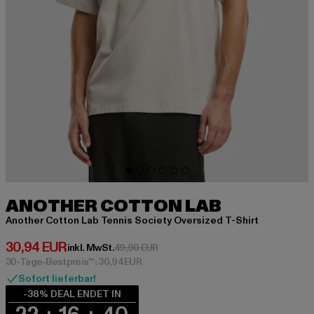
ANOTHER COTTON LAB
Another Cotton Lab Tennis Society Oversized T-Shirt
Derzeitiger Preis: 30,94 EUR
30,94 EUR
Aktionspreis: 49,90 EUR
inkl. MwSt.
49,90 EUR
30-Tage-Bestpreis**: 30,94 EUR
Sofort lieferbar!
-38% DEAL ENDET IN