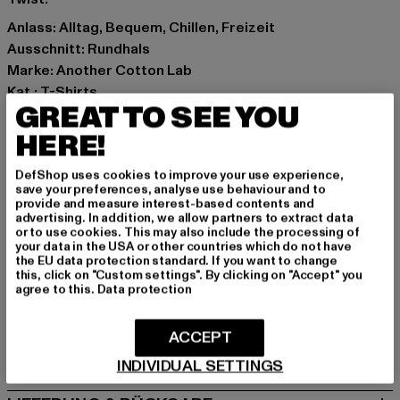
Anlass: Alltag, Bequem, Chillen, Freizeit
Ausschnitt: Rundhals
Marke: Another Cotton Lab
Kat.: T-Shirts
GREAT TO SEE YOU
Farbe: weiß
Hersteller Farbe: white
HERE!
Materialzusammensetzung: 100% Baumwolle
DefShop uses cookies to improve your use experience,
Art.Nr: PD00003443-00220
save your preferences, analyse use behaviour and to
provide and measure interest-based contents and
advertising. In addition, we allow partners to extract data
Hersteller: Urban Styles Agency GmbH & Co. KG |
or to use cookies. This may also include the processing of
agentur@urbanstylesagency.com
your data in the USA or other countries which do not have
the EU data protection standard. If you want to change
Schanzenstraße 41 | 51063 Köln | DE
this, click on "Custom settings". By clicking on "Accept" you
agree to this.
Data protection
GRÖSSE & PASSFORM
ACCEPT
PFLEGEHINWEISE
INDIVIDUAL SETTINGS