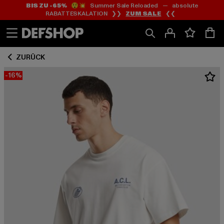
BIS ZU -65%
😲💥 Summer Sale Reloaded — absolute
Zum
Zum
RABATTESKALATION ❯❯
ZUM SALE
❮❮
Inhalt
Fußzeile
springen
springen
ZURÜCK
-16%