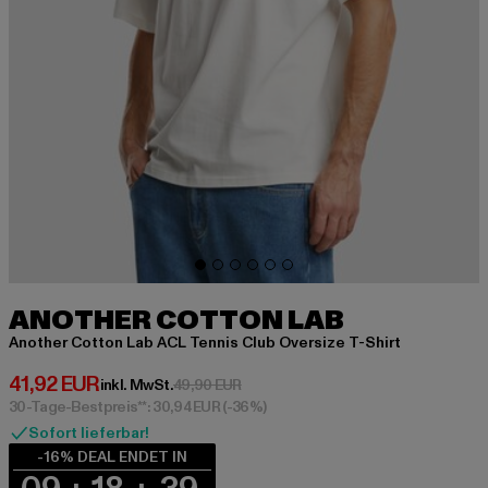
ANOTHER COTTON LAB
Another Cotton Lab ACL Tennis Club Oversize T-Shirt
Derzeitiger Preis: 41,92 EUR
41,92 EUR
Aktionspreis: 49,90 EUR
inkl. MwSt.
49,90 EUR
30-Tage-Bestpreis**: 30,94 EUR
(-36%)
Sofort lieferbar!
-16% DEAL ENDET IN