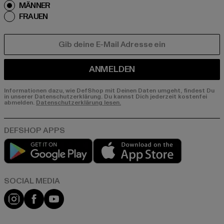
MÄNNER
FRAUEN
E-MAIL
ANMELDEN
Informationen dazu, wie DefShop mit Deinen Daten umgeht, findest Du
in unserer Datenschutzerklärung. Du kannst Dich jederzeit kostenfei
abmelden.
Datenschutzerklärung lesen.
Play market
App store
Instagram
Facebook
YouTube