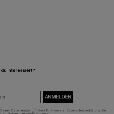
 du interessiert?
ANMELDEN
Deinen Daten umgeht, findest Du in unserer Datenschutzerklärung. Du
lden.
Datenschutzerklärung lesen.