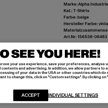
Marke: Alpha Industri
Kat.: T-Shirts
Farbe: beige
Hersteller Farbe: vint
Materialzusammenset
Art.Nr: 156538-06483
O SEE YOU HERE!
Hersteller: Alpha Indu
customerservice@alp
Siemensstraße 11 | 6
rove your use experience, save your preferences, analyse u
ontents and advertising. In addition, we allow partners to e
ocessing of your data in the USA or other countries which do 
ant to change this, click on "Custom settings". By clicking on 
GRÖSSE 
PFLEGEHINWE
ACCEPT
INDIVIDUAL SETTINGS
LIEFERUNG &