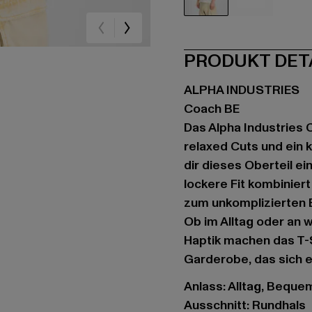
beige
weiß
PRODUKT DET
ALPHA INDUSTRIES
Coach BE
Das Alpha Industries C
relaxed Cuts und ein 
dir dieses Oberteil e
lockere Fit kombinier
zum unkomplizierten B
Ob im Alltag oder an
Haptik machen das T-S
Garderobe, das sich e
Anlass: Alltag, Bequem,
Ausschnitt: Rundhals