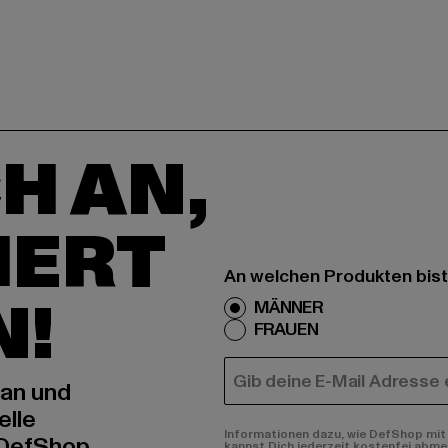
H AN,
IERT
An welchen Produkten bist
N!
MÄNNER
FRAUEN
E-MAIL
 an und
elle
Informationen dazu, wie DefShop mit 
 DefShop
kannst Dich jederzeit kostenfei abme