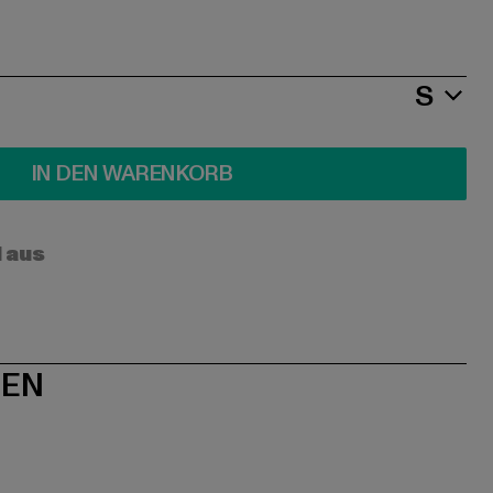
S
IN DEN WARENKORB
l aus
NEN