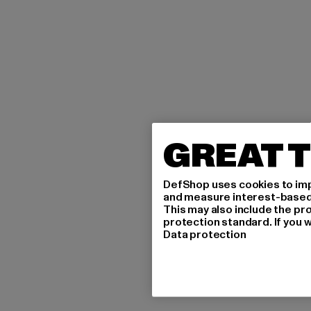
GREAT T
DefShop uses cookies to imp
and measure interest-based c
This may also include the pr
protection standard. If you w
Data protection