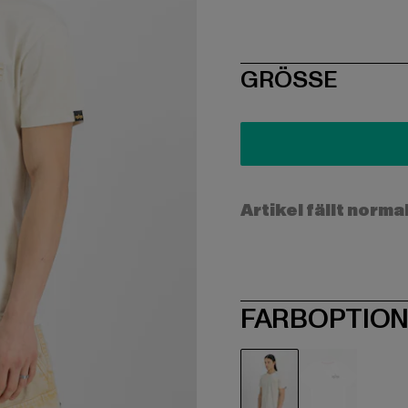
SIZE
GRÖSSE
Artikel fällt norma
FARBOPTIO