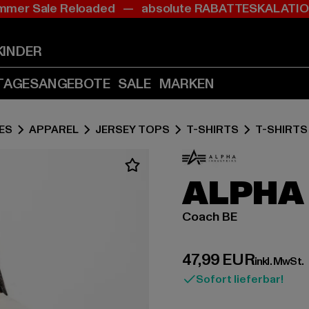
mer Sale Reloaded — absolute RABATTESKALAT
Zum
Zum
Inhalt
Fußzeile
springen
springen
KINDER
(Enter
(Enter
drücken)
drücken)
TAGESANGEBOTE
SALE
MARKEN
ES
APPAREL
JERSEY TOPS
T-SHIRTS
T-SHIRTS
ALPHA
Coach BE
Derzeitiger Preis:
47,99 EUR
inkl. MwSt.
Sofort lieferbar!