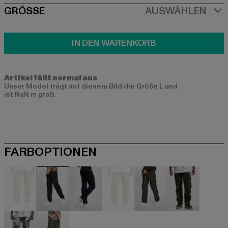
SIZE
GRÖSSE
AUSWÄHLEN
IN DEN WARENKORB
Artikel fällt normal aus
Unser Model trägt auf diesem Bild die Größe L und
ist NaN m groß.
FARBOPTIONEN
beige
schwarz
blau
braun
camouflage
camouflag