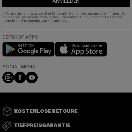
ANMELDEN
Informationen dazu, wie DefShop mit Deinen Daten umgeht, findest Du
in unserer Datenschutzerklärung. Du kannst Dich jederzeit kostenfei
abmelden.
Datenschutzerklärung lesen.
Play market
App store
Instagram
Facebook
YouTube
KOSTENLOSE RETOURE
TIEFPREISGARANTIE