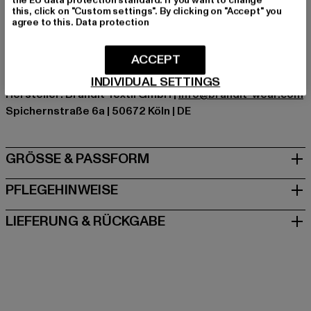
the EU data protection standard. If you want to change
Hersteller Farbe: black
this, click on "Custom settings". By clicking on "Accept" you
agree to this.
Data protection
Materialzusammensetzung: 98% Baumwolle, 2%
Elasthan
ACCEPT
Art.Nr: BD9470-00007
INDIVIDUAL SETTINGS
Hersteller: Brandit Textil GmbH |
info@brandit-wear.com
Spichernstraße 6a | 50672 Köln | DE
GRÖSSE & PASSFORM
PFLEGEHINWEISE
LIEFERUNG & RÜCKGABE