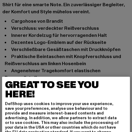
Shirt für eine smarte Note. Ein zuverlässiger Begleiter,
der Komfort und Style mühelos vereint.
Cargohose von Brandit
Verschluss: verdeckter Reißverschluss
innerer Kordelzug für hervorragenden Halt
dezentes Logo-Emblem auf der Rückseite
verschließbare Gesäßtaschen mit Druckknöpfen
praktische Beintaschen mit Knopfverschluss und
Reißverschluss am linken Hosenbein
angenehmer Tragekomfort elastischen
Baumwollstoff
GREAT TO SEE YOU
Regular Fit
HERE!
Anlass: Alltag, Bequem, Freizeit, Basic
Verschlussarten: Kordelzug, verdeckter Reißverschluss
DefShop uses cookies to improve your use experience,
Schnitt: schmal
save your preferences, analyse use behaviour and to
provide and measure interest-based contents and
Marke: Brandit
advertising. In addition, we allow partners to extract data
Kat.: Cargohosen
or to use cookies. This may also include the processing of
your data in the USA or other countries which do not have
Farbe: schwarz