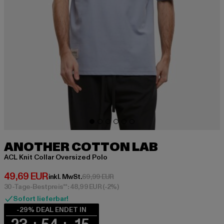
ANOTHER COTTON LAB
ACL Knit Collar Oversized Polo
Derzeitiger Preis: 49,69 EUR
49,69 EUR
Aktionspreis: 69,99 EUR
inkl. MwSt.
69,99 EUR
30-Tage-Bestpreis**: 48,99 EUR
(-2%)
Sofort lieferbar!
-29% DEAL ENDET IN