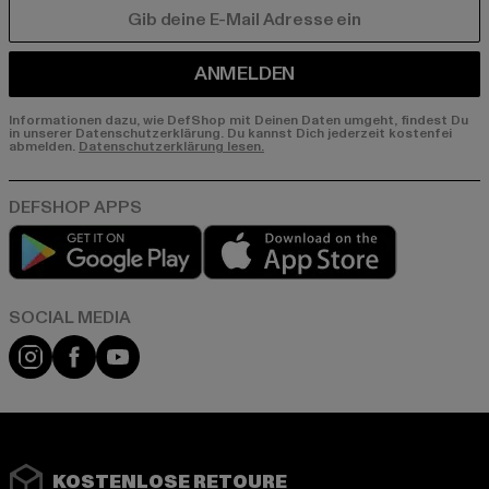
E-MAIL
ANMELDEN
Informationen dazu, wie DefShop mit Deinen Daten umgeht, findest Du
in unserer Datenschutzerklärung. Du kannst Dich jederzeit kostenfei
abmelden.
Datenschutzerklärung lesen.
Play market
App store
Instagram
Facebook
YouTube
KOSTENLOSE RETOURE