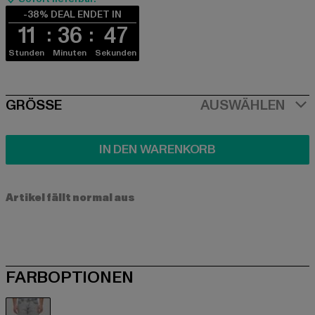
-38% DEAL ENDET IN
11
36
47
Stunden
Minuten
Sekunden
SIZE
GRÖSSE
AUSWÄHLEN
IN DEN WARENKORB
Artikel fällt normal aus
FARBOPTIONEN