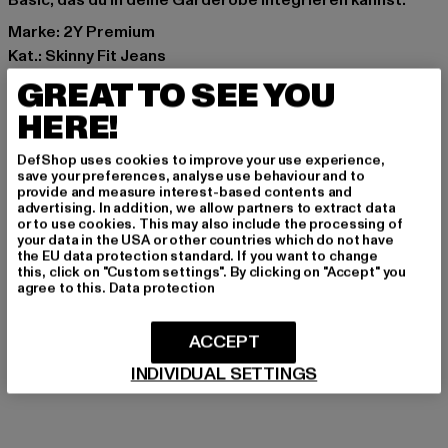
Basic, das du in deine Garderobe integrieren kannst.
Marke: 2Y Premium
Kat.: Skinny Fit Jeans
Farbe: grau
GREAT TO SEE YOU
Hersteller Farbe: grey
HERE!
Materialzusammensetzung: 100% Baumwolle
Art.Nr: B6761-00111
DefShop uses cookies to improve your use experience,
save your preferences, analyse use behaviour and to
provide and measure interest-based contents and
Hersteller: 2Y Premium GmbH |
info@2y-studios.com
advertising. In addition, we allow partners to extract data
Hollefeldstraße 16 | 48282 Emsdetten | DE
or to use cookies. This may also include the processing of
your data in the USA or other countries which do not have
the EU data protection standard. If you want to change
this, click on "Custom settings". By clicking on "Accept" you
agree to this.
Data protection
GRÖSSE & PASSFORM
PFLEGEHINWEISE
ACCEPT
INDIVIDUAL SETTINGS
LIEFERUNG & RÜCKGABE