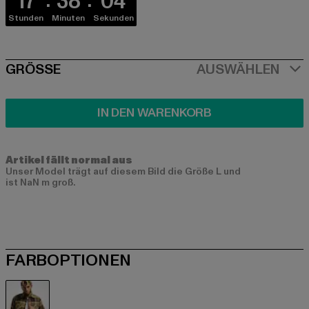
17
38
04
Stunden
Minuten
Sekunden
SIZE
GRÖSSE
AUSWÄHLEN
IN DEN WARENKORB
Artikel fällt normal aus
Unser Model trägt auf diesem Bild die Größe L und
ist NaN m groß.
FARBOPTIONEN