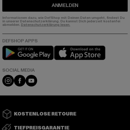
ANMELDEN
Informationen dazu, wie DefShop mit Deinen Daten umgeht, findest Du
in unserer Datenschutzerklärung. Du kannst Dich jederzeit kostenfei
abmelden.
Datenschutzerklärung lesen.
Play market
App store
Instagram
Facebook
YouTube
KOSTENLOSE RETOURE
TIEFPREISGARANTIE