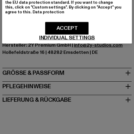
Farbe: braun
the EU data protection standard. If you want to change
this, click on "Custom settings". By clicking on "Accept" you
Hersteller Farbe: brown
agree to this.
Data protection
Materialzusammensetzung: 50% Baumwolle, 50%
Polyester
ACCEPT
Art.Nr: YY156-00075
INDIVIDUAL SETTINGS
Hersteller: 2Y Premium GmbH |
info@2y-studios.com
Hollefeldstraße 16 | 48282 Emsdetten | DE
GRÖSSE & PASSFORM
PFLEGEHINWEISE
LIEFERUNG & RÜCKGABE