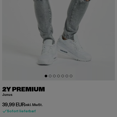
2Y PREMIUM
Junus
Derzeitiger Preis: 39,99 EUR
39,99 EUR
inkl. MwSt.
Sofort lieferbar!