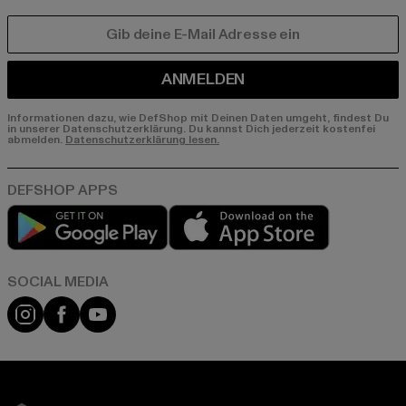
E-MAIL
ANMELDEN
Informationen dazu, wie DefShop mit Deinen Daten umgeht, findest Du
in unserer Datenschutzerklärung. Du kannst Dich jederzeit kostenfei
abmelden.
Datenschutzerklärung lesen.
Play market
App store
Instagram
Facebook
YouTube