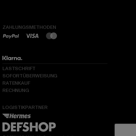
ZAHLUNGSMETHODEN
LASTSCHRIFT
SOFORTÜBERWEISUNG
RATENKAUF
RECHNUNG
LOGISTIKPARTNER