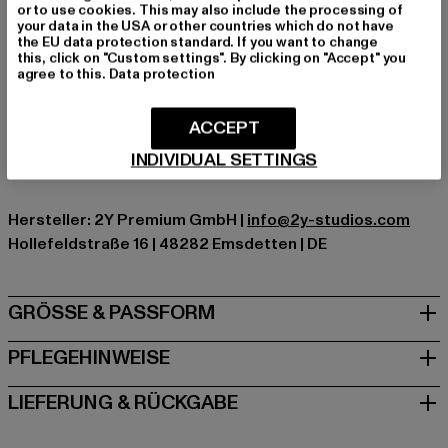
Schnitt: Slim-Fit
or to use cookies. This may also include the processing of
your data in the USA or other countries which do not have
Marke: 2Y Premium
the EU data protection standard. If you want to change
Kat.: Slim Fit Jeans
this, click on "Custom settings". By clicking on "Accept" you
agree to this.
Data protection
Farbe: grau
Hersteller Farbe: grey
Materialzusammensetzung: 97% Baumwolle, 3%
ACCEPT
Elasthan
INDIVIDUAL SETTINGS
Art.Nr: YY0061-00111
Hersteller: 2Y Premium GmbH |
info@2y-studios.com
Hollefeldstraße 16 | 48282 Emsdetten | DE
GRÖSSE & PASSFORM
PFLEGEHINWEISE
LIEFERUNG & RÜCKGABE