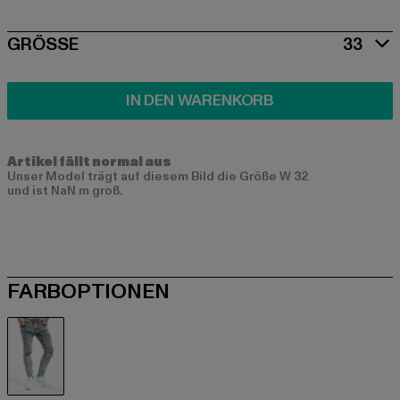
SIZE
GRÖSSE
33
IN DEN WARENKORB
Artikel fällt normal aus
Unser Model trägt auf diesem Bild die Größe W 32
und ist NaN m groß.
FARBOPTIONEN