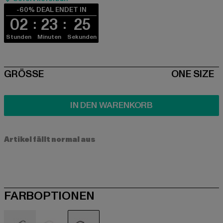
-60% DEAL ENDET IN
02
23
24
Stunden
Minuten
Sekunden
SIZE
GRÖSSE
ONE SIZE
IN DEN WARENKORB
Artikel fällt normal aus
FARBOPTIONEN