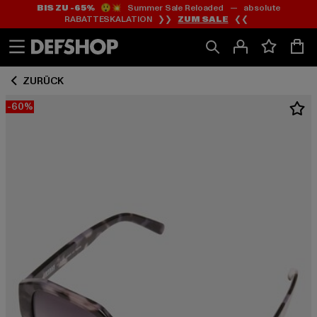
BIS ZU -65%
😲💥 Summer Sale Reloaded — absolute
Zum
Zum
RABATTESKALATION ❯❯
ZUM SALE
❮❮
Inhalt
Fußzeile
springen
springen
ZURÜCK
-60%