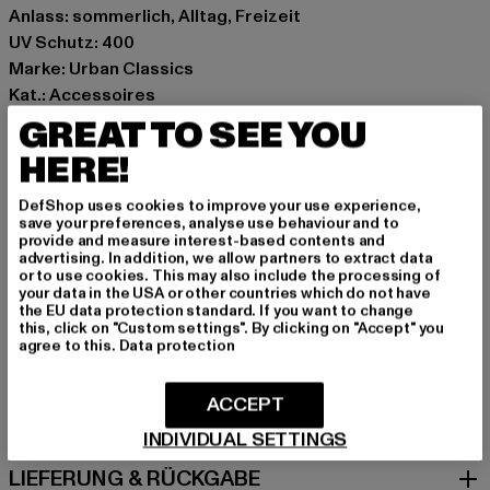
Anlass: sommerlich, Alltag, Freizeit
UV Schutz: 400
Marke: Urban Classics
Kat.: Accessoires
Farbe: grau
GREAT TO SEE YOU
Hersteller Farbe: grey leo/black
HERE!
Materialzusammensetzung: 100% Polycarbonat
Art.Nr: TB3730-02106
DefShop uses cookies to improve your use experience,
save your preferences, analyse use behaviour and to
provide and measure interest-based contents and
Hersteller: TB International GmbH |
info@tbint.de
advertising. In addition, we allow partners to extract data
or to use cookies. This may also include the processing of
Dr.-Robert-Murjahn-Straße 7 | 64372 Ober-Ramstadt |
your data in the USA or other countries which do not have
DE
the EU data protection standard. If you want to change
this, click on "Custom settings". By clicking on "Accept" you
agree to this.
Data protection
GRÖSSE & PASSFORM
ACCEPT
PFLEGEHINWEISE
INDIVIDUAL SETTINGS
LIEFERUNG & RÜCKGABE