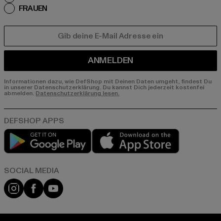
FRAUEN
E-MAIL
ANMELDEN
Informationen dazu, wie DefShop mit Deinen Daten umgeht, findest Du
in unserer Datenschutzerklärung. Du kannst Dich jederzeit kostenfei
abmelden.
Datenschutzerklärung lesen.
Play market
App store
Instagram
Facebook
YouTube